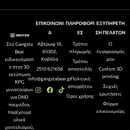
ΕΠΙΚΟΙΝΩΝΙ
ΠΛΗΡΟΦΟΡΙ
ΕΞΥΠΗΡΕΤΗ
Α
ΕΣ
ΣΗ ΠΕΛΑΤΩΝ
Αβέρωφ 18,
Τρόποι
Ο
Στο Gangsta
65302,
πληρωμής
λογαριασμός
Bear
Καβάλα
μου
ειδικευόμαστ
Τρόποι
ε στην 3D
2510 621656
αποστολής
Custom 3D
εκτύπωση
printing
info@gangstabear.gr
Πολιτική
RPG
απορρήτου
Συχνές
μινιατούρων
ερωτήσεις
Όροι χρήσης
για DND
Φόρμα
παιχνίδια,
επικοινωνίας
παρέχουμε
υλικά
μοντελισμού,