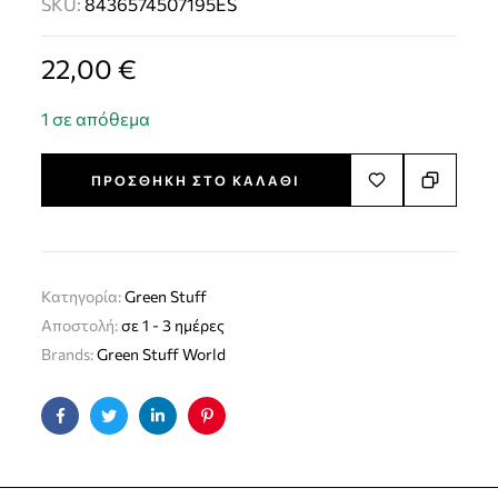
SKU:
8436574507195ES
22,00
€
1 σε απόθεμα
ΠΡΟΣΘΉΚΗ ΣΤΟ ΚΑΛΆΘΙ
Κατηγορία:
Green Stuff
Αποστολή:
σε 1 - 3 ημέρες
Brands:
Green Stuff World
Facebook
Twitter
Linkedin
Pinterest