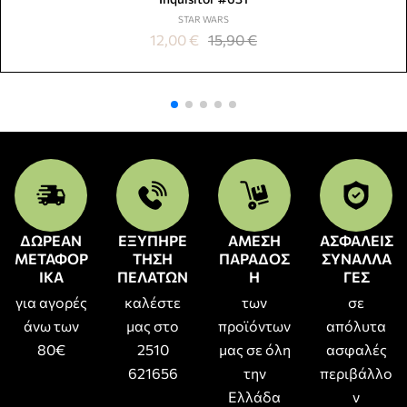
STAR WARS
12,00
€
15,90
€
ΔΩΡΕΑΝ
ΕΞΥΠΗΡΕ
ΑΜΕΣΗ
ΑΣΦΑΛΕΙΣ
ΜΕΤΑΦΟΡ
ΤΗΣΗ
ΠΑΡΑΔΟΣ
ΣΥΝΑΛΛΑ
ΙΚΑ
ΠΕΛΑΤΩΝ
Η
ΓΕΣ
για αγορές
καλέστε
των
σε
άνω των
μας στο
προϊόντων
απόλυτα
80€
2510
μας σε όλη
ασφαλές
621656
την
περιβάλλο
Ελλάδα
ν