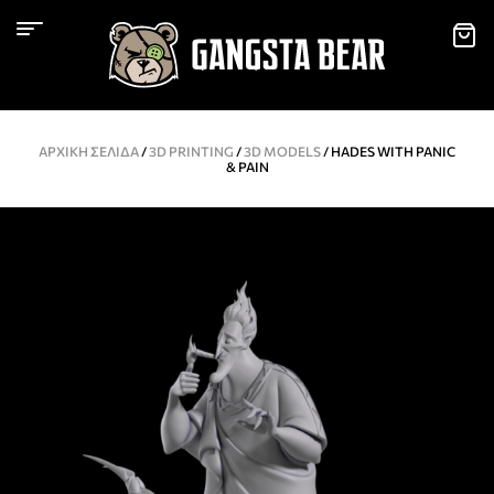
ΑΡΧΙΚΉ ΣΕΛΊΔΑ
/
3D PRINTING
/
3D MODELS
/ HADES WITH PANIC
& PAIN