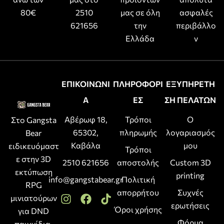
80€
2510
μας σε όλη
ασφαλές
621656
την
περιβάλλο
Ελλάδα
ν
ΕΠΙΚΟΙΝΩΝΙ
ΠΛΗΡΟΦΟΡΙ
ΕΞΥΠΗΡΕΤΗ
Α
ΕΣ
ΣΗ ΠΕΛΑΤΩΝ
Αβέρωφ 18,
Τρόποι
Ο
Στο Gangsta
65302,
πληρωμής
λογαριασμός
Bear
Καβάλα
μου
ειδικευόμαστ
Τρόποι
ε στην 3D
2510 621656
αποστολής
Custom 3D
εκτύπωση
printing
info@gangstabear.gr
Πολιτική
RPG
απορρήτου
Συχνές
μινιατούρων
ερωτήσεις
Όροι χρήσης
για DND
Φόρμα
παιχνίδια,