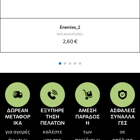
Enemies_2
RPG MINIATURES
2,60
€
ΔΩΡΕΑΝ
ΕΞΥΠΗΡΕ
ΑΜΕΣΗ
ΑΣΦΑΛΕΙΣ
ΜΕΤΑΦΟΡ
ΤΗΣΗ
ΠΑΡΑΔΟΣ
ΣΥΝΑΛΛΑ
ΙΚΑ
ΠΕΛΑΤΩΝ
Η
ΓΕΣ
για αγορές
καλέστε
των
σε
άνω των
μας στο
προϊόντων
απόλυτα