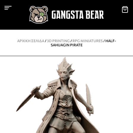
ΑΡΧΙΚΉ ΣΕΛΊΔΑ
/
3D PRINTING
/
RPG MINIATURES
/ HALF-
SAHUAGIN PIRATE