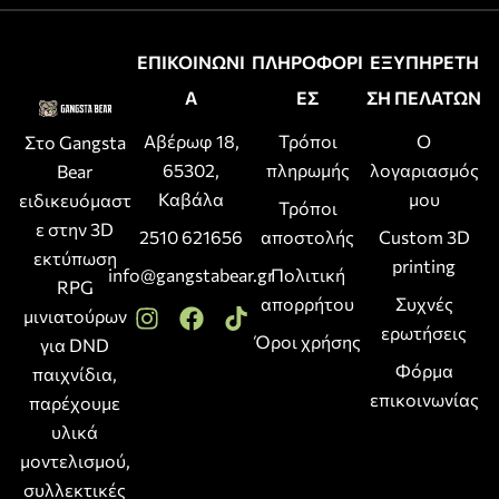
ΕΠΙΚΟΙΝΩΝΙ
ΠΛΗΡΟΦΟΡΙ
ΕΞΥΠΗΡΕΤΗ
Α
ΕΣ
ΣΗ ΠΕΛΑΤΩΝ
Αβέρωφ 18,
Τρόποι
Ο
Στο Gangsta
65302,
πληρωμής
λογαριασμός
Bear
Καβάλα
μου
ειδικευόμαστ
Τρόποι
ε στην 3D
2510 621656
αποστολής
Custom 3D
εκτύπωση
printing
info@gangstabear.gr
Πολιτική
RPG
απορρήτου
Συχνές
μινιατούρων
ερωτήσεις
Όροι χρήσης
για DND
Φόρμα
παιχνίδια,
επικοινωνίας
παρέχουμε
υλικά
μοντελισμού,
συλλεκτικές