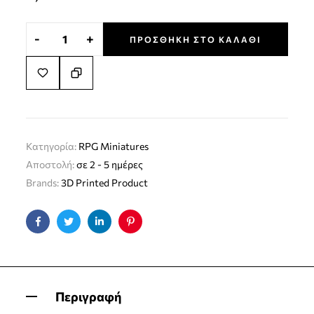
-
+
ΠΡΟΣΘΉΚΗ ΣΤΟ ΚΑΛΆΘΙ
Κατηγορία:
RPG Miniatures
Αποστολή:
σε 2 - 5 ημέρες
Brands:
3D Printed Product
Facebook
Twitter
Linkedin
Pinterest
Περιγραφή