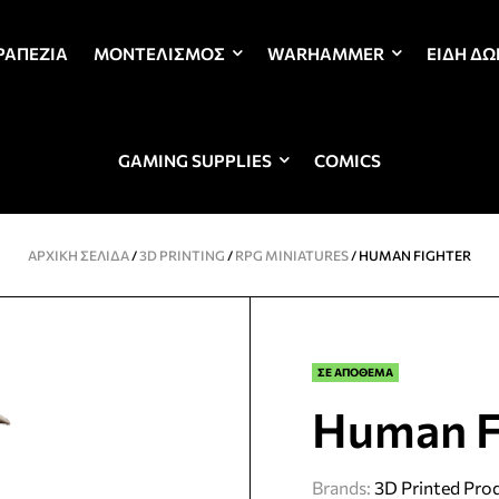
ΡΑΠΈΖΙΑ
ΜΟΝΤΕΛΙΣΜΌΣ
WARHAMMER
ΕΊΔΗ Δ
GAMING SUPPLIES
COMICS
ΑΡΧΙΚΉ ΣΕΛΊΔΑ
/
3D PRINTING
/
RPG MINIATURES
/ HUMAN FIGHTER
ΣΕ ΑΠΟΘΕΜΑ
Human F
Brands:
3D Printed Pro