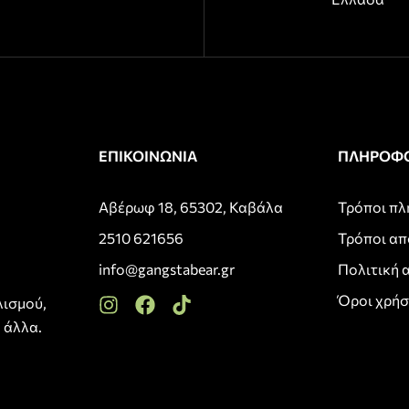
ΕΠΙΚΟΙΝΩΝΙΑ
ΠΛΗΡΟΦΟ
Αβέρωφ 18, 65302, Καβάλα
Τρόποι π
2510 621656
Τρόποι α
info@gangstabear.gr
Πολιτική 
Όροι χρή
λισμού,
 άλλα.