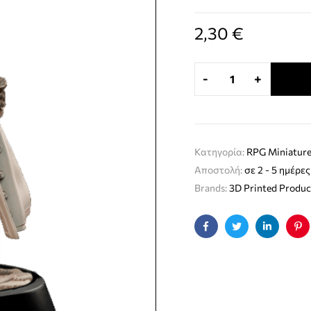
2,30
€
-
+
Κατηγορία:
RPG Miniature
Αποστολή:
σε 2 - 5 ημέρες
Brands:
3D Printed Produc
Facebook
Twitter
Linkedin
Pin