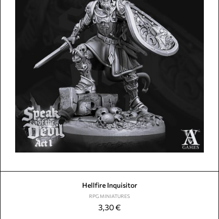
Hellfire Inquisitor
RPG MINIATURES
3,30
€