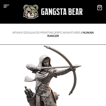
ΑΡΧΙΚΉ ΣΕΛΊΔΑ
/
3D PRINTING
/
RPG MINIATURES
/ HUMAN
RANGER