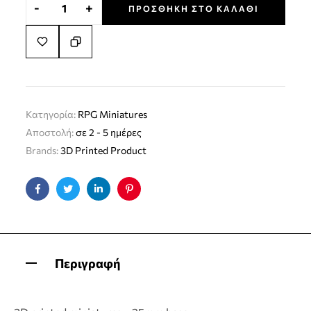
-
+
ΠΡΟΣΘΉΚΗ ΣΤΟ ΚΑΛΆΘΙ
Κατηγορία:
RPG Miniatures
Αποστολή:
σε 2 - 5 ημέρες
Brands:
3D Printed Product
Facebook
Twitter
Linkedin
Pinterest
Περιγραφή