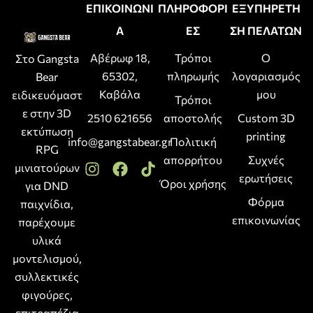
ΕΠΙΚΟΙΝΩΝΙ
ΠΛΗΡΟΦΟΡΙ
ΕΞΥΠΗΡΕΤΗ
Α
ΕΣ
ΣΗ ΠΕΛΑΤΩΝ
Αβέρωφ 18,
Τρόποι
Ο
Στο Gangsta
65302,
πληρωμής
λογαριασμός
Bear
Καβάλα
μου
ειδικευόμαστ
Τρόποι
ε στην 3D
2510 621656
αποστολής
Custom 3D
εκτύπωση
printing
info@gangstabear.gr
Πολιτική
RPG
απορρήτου
Συχνές
μινιατούρων
ερωτήσεις
Όροι χρήσης
για DND
Φόρμα
παιχνίδια,
επικοινωνίας
παρέχουμε
υλικά
μοντελισμού,
συλλεκτικές
φιγούρες,
επιτραπέζια