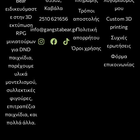
Bear
Καβάλα
μου
ειδικευόμαστ
Τρόποι
ε στην 3D
2510 621656
αποστολής
Custom 3D
εκτύπωση
printing
info@gangstabear.gr
Πολιτική
RPG
απορρήτου
Συχνές
μινιατούρων
ερωτήσεις
Όροι χρήσης
για DND
Φόρμα
παιχνίδια,
επικοινωνίας
παρέχουμε
υλικά
μοντελισμού,
συλλεκτικές
φιγούρες,
επιτραπέζια
παιχνίδια, και
πολλά άλλα.