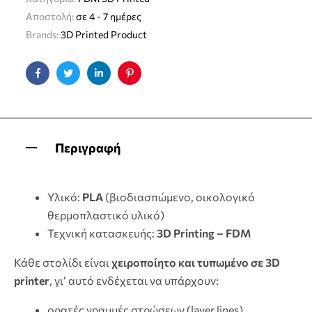
Αποστολή:
σε 4 - 7 ημέρες
Brands:
3D Printed Product
Facebook
Twitter
Linkedin
Pinterest
Περιγραφή
Υλικό:
PLA
(βιοδιασπώμενο, οικολογικό
θερμοπλαστικό υλικό)
Τεχνική κατασκευής:
3D Printing – FDM
Κάθε στολίδι είναι
χειροποίητο και τυπωμένο σε 3D
printer
, γι’ αυτό ενδέχεται να υπάρχουν:
ορατές γραμμές στρώσεων (layer lines)