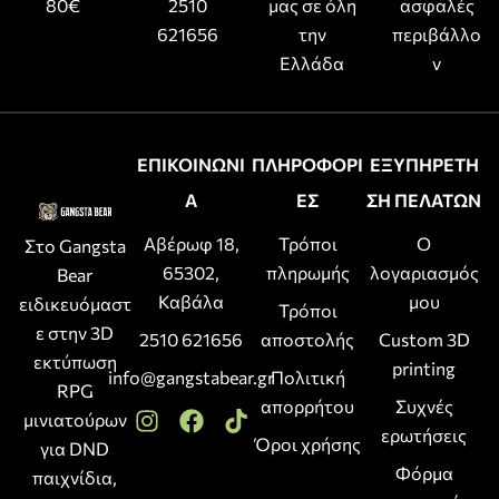
80€
2510
μας σε όλη
ασφαλές
621656
την
περιβάλλο
Ελλάδα
ν
ΕΠΙΚΟΙΝΩΝΙ
ΠΛΗΡΟΦΟΡΙ
ΕΞΥΠΗΡΕΤΗ
Α
ΕΣ
ΣΗ ΠΕΛΑΤΩΝ
Αβέρωφ 18,
Τρόποι
Ο
Στο Gangsta
65302,
πληρωμής
λογαριασμός
Bear
Καβάλα
μου
ειδικευόμαστ
Τρόποι
ε στην 3D
2510 621656
αποστολής
Custom 3D
εκτύπωση
printing
info@gangstabear.gr
Πολιτική
RPG
απορρήτου
Συχνές
μινιατούρων
ερωτήσεις
Όροι χρήσης
για DND
Φόρμα
παιχνίδια,