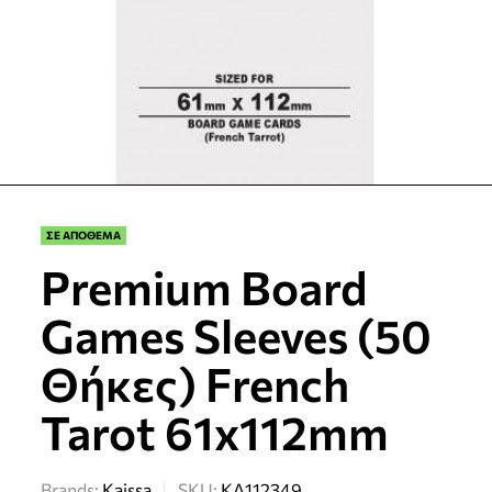
ΣΕ ΑΠΟΘΕΜΑ
Premium Board
Games Sleeves (50
Θήκες) French
Tarot 61x112mm
Brands:
Kaissa
SKU:
KA112349