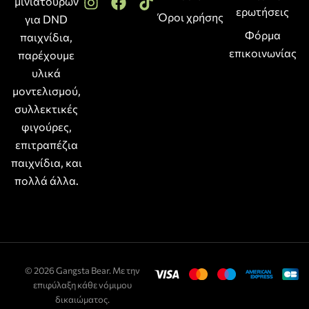
μινιατούρων
ερωτήσεις
Όροι χρήσης
για DND
Φόρμα
παιχνίδια,
επικοινωνίας
παρέχουμε
υλικά
μοντελισμού,
συλλεκτικές
φιγούρες,
επιτραπέζια
παιχνίδια, και
πολλά άλλα.
© 2026 Gangsta Bear. Με την
επιφύλαξη κάθε νόμιμου
δικαιώματος.