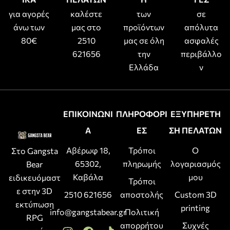
για αγορές
καλέστε
των
σε
άνω των
μας στο
προϊόντων
απόλυτα
80€
2510
μας σε όλη
ασφαλές
621656
την
περιβάλλο
Ελλάδα
ν
ΕΠΙΚΟΙΝΩΝΙ
ΠΛΗΡΟΦΟΡΙ
ΕΞΥΠΗΡΕΤΗ
Α
ΕΣ
ΣΗ ΠΕΛΑΤΩΝ
Αβέρωφ 18,
Τρόποι
Ο
Στο Gangsta
65302,
πληρωμής
λογαριασμός
Bear
Καβάλα
μου
ειδικευόμαστ
Τρόποι
ε στην 3D
2510 621656
αποστολής
Custom 3D
εκτύπωση
printing
info@gangstabear.gr
Πολιτική
RPG
απορρήτου
Συχνές