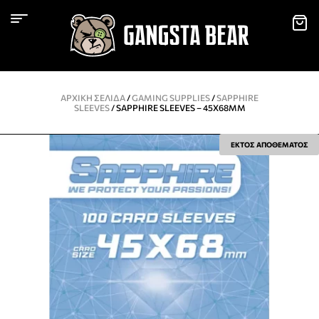
ΑΡΧΙΚΉ ΣΕΛΊΔΑ
/
GAMING SUPPLIES
/
SAPPHIRE
SLEEVES
/ SAPPHIRE SLEEVES – 45X68MM
ΕΚΤΟΣ ΑΠΟΘΕΜΑΤΟΣ