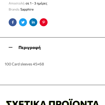
Αποστολή:
σε 1 - 3 ημέρες
Brands:
Sapphire
Facebook
Twitter
Linkedin
Pinterest
Περιγραφή
100 Card sleeves 45×68
ΣΧΕΤΙΚΆ ΠΡΟΪΌΝΤΑ