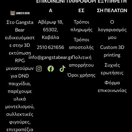
ΕΠΙΚΟΙΝΩΝΙ
ΠΛΗΡΟΦΟΡΙ
ΕΞΥΠΗΡΕΤΗ
Α
ΕΣ
ΣΗ ΠΕΛΑΤΩΝ
Αβέρωφ 18,
Τρόποι
Ο
Στο Gangsta
65302,
πληρωμής
λογαριασμός
Bear
Καβάλα
μου
ειδικευόμαστ
Τρόποι
ε στην 3D
2510 621656
αποστολής
Custom 3D
εκτύπωση
printing
info@gangstabear.gr
Πολιτική
RPG
απορρήτου
Συχνές
μινιατούρων
ερωτήσεις
Όροι χρήσης
για DND
Φόρμα
παιχνίδια,
επικοινωνίας
παρέχουμε
υλικά
μοντελισμού,
συλλεκτικές
φιγούρες,
επιτραπέζια