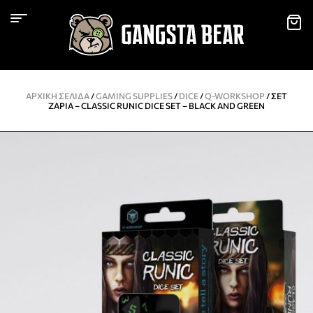
ΑΡΧΙΚΉ ΣΕΛΊΔΑ
/
GAMING SUPPLIES
/
DICE
/
Q-WORKSHOP
/ ΣΕΤ
ΖΆΡΙΑ – CLASSIC RUNIC DICE SET – BLACK AND GREEN