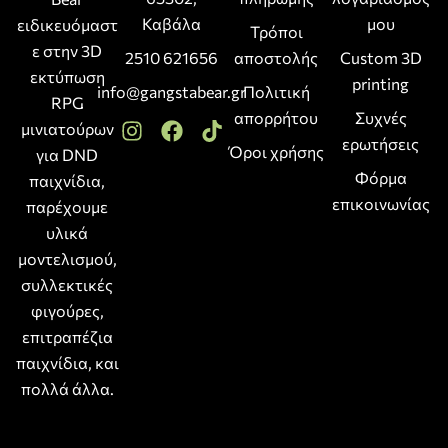
Καβάλα
μου
ειδικευόμαστ
Τρόποι
ε στην 3D
2510 621656
αποστολής
Custom 3D
εκτύπωση
printing
info@gangstabear.gr
Πολιτική
RPG
απορρήτου
Συχνές
μινιατούρων
ερωτήσεις
Όροι χρήσης
για DND
Φόρμα
παιχνίδια,
επικοινωνίας
παρέχουμε
υλικά
μοντελισμού,
συλλεκτικές
φιγούρες,
επιτραπέζια
παιχνίδια, και
πολλά άλλα.