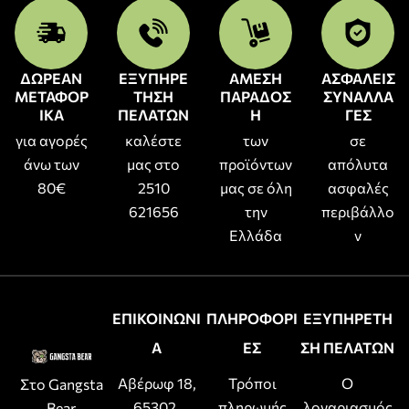
ΔΩΡΕΑΝ
ΕΞΥΠΗΡΕ
ΑΜΕΣΗ
ΑΣΦΑΛΕΙΣ
ΜΕΤΑΦΟΡ
ΤΗΣΗ
ΠΑΡΑΔΟΣ
ΣΥΝΑΛΛΑ
ΙΚΑ
ΠΕΛΑΤΩΝ
Η
ΓΕΣ
για αγορές
καλέστε
των
σε
άνω των
μας στο
προϊόντων
απόλυτα
80€
2510
μας σε όλη
ασφαλές
621656
την
περιβάλλο
Ελλάδα
ν
ΕΠΙΚΟΙΝΩΝΙ
ΠΛΗΡΟΦΟΡΙ
ΕΞΥΠΗΡΕΤΗ
Α
ΕΣ
ΣΗ ΠΕΛΑΤΩΝ
Αβέρωφ 18,
Τρόποι
Ο
Στο Gangsta
65302,
πληρωμής
λογαριασμός
Bear