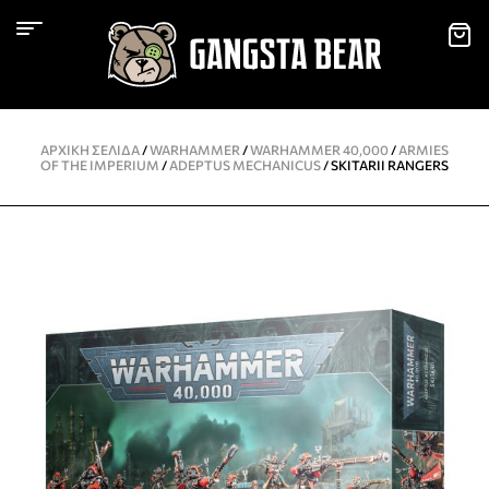
ΑΡΧΙΚΉ ΣΕΛΊΔΑ
/
WARHAMMER
/
WARHAMMER 40,000
/
ARMIES
OF THE IMPERIUM
/
ADEPTUS MECHANICUS
/ SKITARII RANGERS