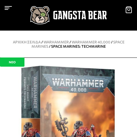
ΑΡΧΙΚΉ ΣΕΛΊΔΑ
/
WARHAMMER
/
WARHAMMER 40,000
/
SPACE
MARINES
/ SPACE MARINES: TECHMARINE
ΝΕΟ