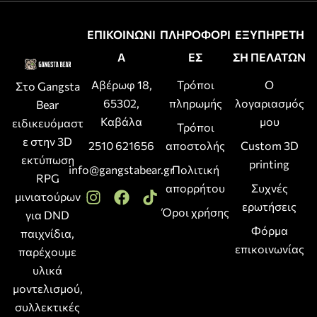
ΕΠΙΚΟΙΝΩΝΙ
ΠΛΗΡΟΦΟΡΙ
ΕΞΥΠΗΡΕΤΗ
Α
ΕΣ
ΣΗ ΠΕΛΑΤΩΝ
Αβέρωφ 18,
Τρόποι
Ο
Στο Gangsta
65302,
πληρωμής
λογαριασμός
Bear
Καβάλα
μου
ειδικευόμαστ
Τρόποι
ε στην 3D
2510 621656
αποστολής
Custom 3D
εκτύπωση
printing
info@gangstabear.gr
Πολιτική
RPG
απορρήτου
Συχνές
μινιατούρων
ερωτήσεις
Όροι χρήσης
για DND
Φόρμα
παιχνίδια,
επικοινωνίας
παρέχουμε
υλικά
μοντελισμού,
συλλεκτικές