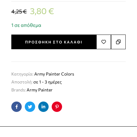
3,80
€
4,25
€
1 σε απόθεμα
ΠΡΟΣΘΉΚΗ ΣΤΟ ΚΑΛΆΘΙ
Κατηγορία:
Army Painter Colors
Αποστολή:
σε 1 - 3 ημέρες
Brands:
Army Painter
Facebook
Twitter
Linkedin
Pinterest