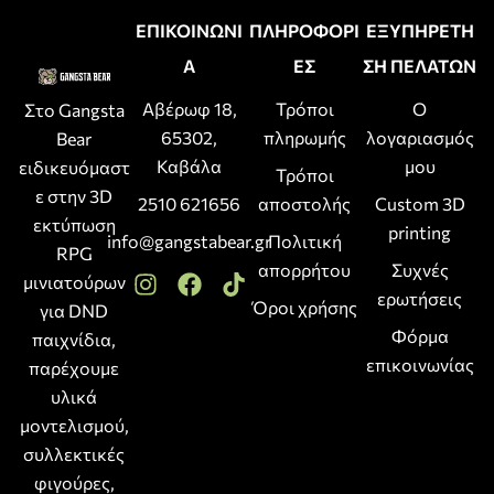
ΕΠΙΚΟΙΝΩΝΙ
ΠΛΗΡΟΦΟΡΙ
ΕΞΥΠΗΡΕΤΗ
Α
ΕΣ
ΣΗ ΠΕΛΑΤΩΝ
Αβέρωφ 18,
Τρόποι
Ο
Στο Gangsta
65302,
πληρωμής
λογαριασμός
Bear
Καβάλα
μου
ειδικευόμαστ
Τρόποι
ε στην 3D
2510 621656
αποστολής
Custom 3D
εκτύπωση
printing
info@gangstabear.gr
Πολιτική
RPG
απορρήτου
Συχνές
μινιατούρων
ερωτήσεις
Όροι χρήσης
για DND
Φόρμα
παιχνίδια,
επικοινωνίας
παρέχουμε
υλικά
μοντελισμού,
συλλεκτικές
φιγούρες,