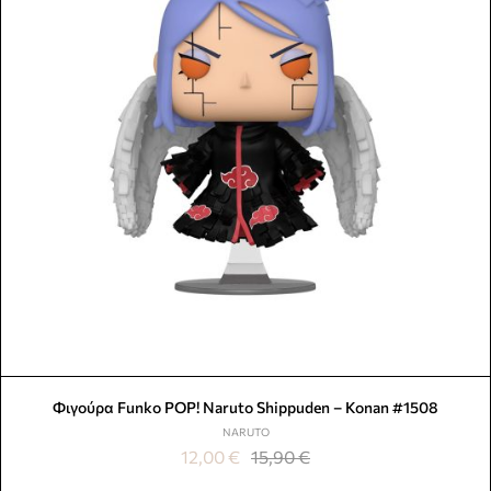
Φιγούρα Funko POP! Naruto Shippuden – Konan #1508
NARUTO
12,00
€
15,90
€