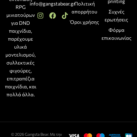
printing
info@gangstabear.gr
Πολιτική
RPG
απορρήτου
Συχνές
μινιατούρων
ερωτήσεις
Όροι χρήσης
για DND
Φόρμα
παιχνίδια,
επικοινωνίας
παρέχουμε
υλικά
μοντελισμού,
συλλεκτικές
φιγούρες,
επιτραπέζια
παιχνίδια, και
πολλά άλλα.
© 2026 Gangsta Bear. Με την