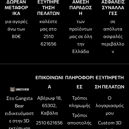
ΔΩΡΕΑΝ
ΕΞΥΠΗΡΕ
ΑΜΕΣΗ
ΑΣΦΑΛΕΙΣ
ΜΕΤΑΦΟΡ
ΤΗΣΗ
ΠΑΡΑΔΟΣ
ΣΥΝΑΛΛΑ
ΙΚΑ
ΠΕΛΑΤΩΝ
Η
ΓΕΣ
για αγορές
καλέστε
των
σε
άνω των
μας στο
προϊόντων
απόλυτα
80€
2510
μας σε όλη
ασφαλές
621656
την
περιβάλλο
Ελλάδα
ν
ΕΠΙΚΟΙΝΩΝΙ
ΠΛΗΡΟΦΟΡΙ
ΕΞΥΠΗΡΕΤΗ
Α
ΕΣ
ΣΗ ΠΕΛΑΤΩΝ
Αβέρωφ 18,
Τρόποι
Ο
Στο Gangsta
65302,
πληρωμής
λογαριασμός
Bear
Καβάλα
μου
ειδικευόμαστ
Τρόποι
ε στην 3D
2510 621656
αποστολής
Custom 3D
εκτύπωση