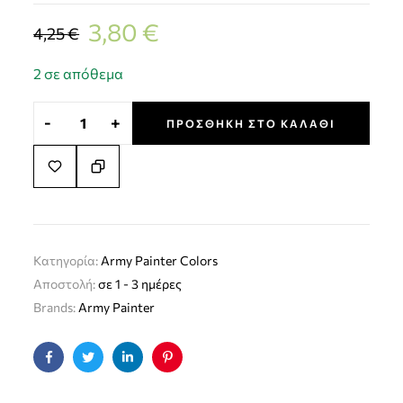
3,80
€
4,25
€
2 σε απόθεμα
-
+
ΠΡΟΣΘΉΚΗ ΣΤΟ ΚΑΛΆΘΙ
Κατηγορία:
Army Painter Colors
Αποστολή:
σε 1 - 3 ημέρες
Brands:
Army Painter
Facebook
Twitter
Linkedin
Pinterest