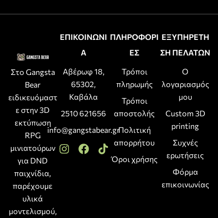
ΕΠΙΚΟΙΝΩΝΙ
ΠΛΗΡΟΦΟΡΙ
ΕΞΥΠΗΡΕΤΗ
Α
ΕΣ
ΣΗ ΠΕΛΑΤΩΝ
Αβέρωφ 18,
Τρόποι
Ο
Στο Gangsta
65302,
πληρωμής
λογαριασμός
Bear
Καβάλα
μου
ειδικευόμαστ
Τρόποι
ε στην 3D
2510 621656
αποστολής
Custom 3D
εκτύπωση
printing
info@gangstabear.gr
Πολιτική
RPG
απορρήτου
Συχνές
μινιατούρων
ερωτήσεις
Όροι χρήσης
για DND
Φόρμα
παιχνίδια,
επικοινωνίας
παρέχουμε
υλικά
μοντελισμού,