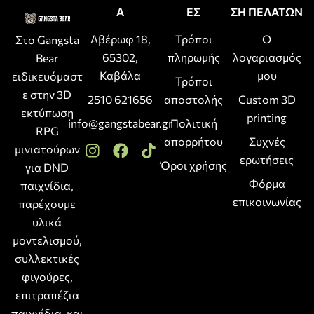
Α
ΕΣ
ΣΗ ΠΕΛΑΤΩΝ
Αβέρωφ 18,
Τρόποι
Ο
Στο Gangsta
65302,
πληρωμής
λογαριασμός
Bear
Καβάλα
μου
ειδικευόμαστ
Τρόποι
ε στην 3D
2510 621656
αποστολής
Custom 3D
εκτύπωση
printing
info@gangstabear.gr
Πολιτική
RPG
απορρήτου
Συχνές
μινιατούρων
ερωτήσεις
Όροι χρήσης
για DND
Φόρμα
παιχνίδια,
επικοινωνίας
παρέχουμε
υλικά
μοντελισμού,
συλλεκτικές
φιγούρες,
επιτραπέζια
παιχνίδια, και