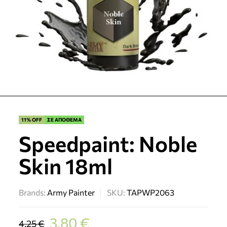
11% OFF
ΣΕ ΑΠΟΘΕΜΑ
Speedpaint: Noble
Skin 18ml
Brands:
Army Painter
SKU:
TAPWP2063
3,80
€
4,25
€