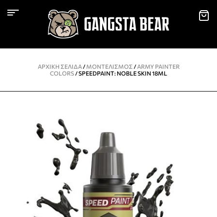
ΑΡΧΙΚΉ ΣΕΛΊΔΑ
/
ΜΟΝΤΕΛΙΣΜΌΣ
/
ARMY PAINTER
COLORS
/ SPEEDPAINT: NOBLE SKIN 18ML