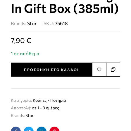
In Gift Box (385ml)
Brands:
Stor
SKU:
75618
7,90
€
1 σε απόθεμα
ΠΡΟΣΘΉΚΗ ΣΤΟ ΚΑΛΆΘΙ
Κατηγορία:
Kούπες - Ποτήρια
Αποστολή:
σε 1 - 3 ημέρες
Brands:
Stor