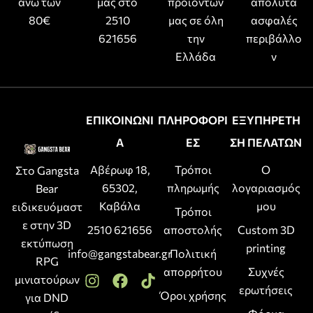
άνω των
μας στο
προϊόντων
απόλυτα
80€
2510
μας σε όλη
ασφαλές
621656
την
περιβάλλο
Ελλάδα
ν
ΕΠΙΚΟΙΝΩΝΙ
ΠΛΗΡΟΦΟΡΙ
ΕΞΥΠΗΡΕΤΗ
Α
ΕΣ
ΣΗ ΠΕΛΑΤΩΝ
Αβέρωφ 18,
Τρόποι
Ο
Στο Gangsta
65302,
πληρωμής
λογαριασμός
Bear
Καβάλα
μου
ειδικευόμαστ
Τρόποι
ε στην 3D
2510 621656
αποστολής
Custom 3D
εκτύπωση
printing
info@gangstabear.gr
Πολιτική
RPG
απορρήτου
Συχνές
μινιατούρων
ερωτήσεις
Όροι χρήσης
για DND