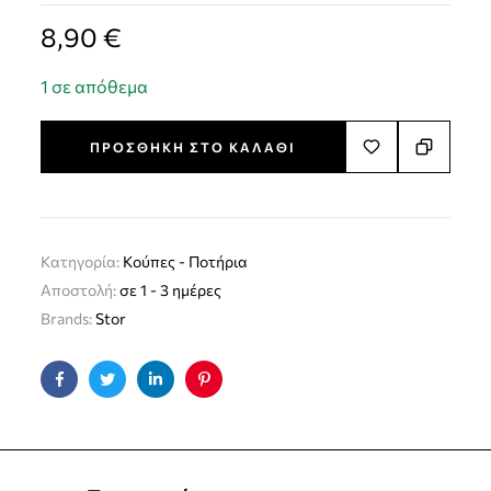
8,90
€
1 σε απόθεμα
ΠΡΟΣΘΉΚΗ ΣΤΟ ΚΑΛΆΘΙ
Κατηγορία:
Kούπες - Ποτήρια
Αποστολή:
σε 1 - 3 ημέρες
Brands:
Stor
Facebook
Twitter
Linkedin
Pinterest