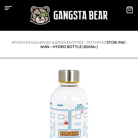
ΑΡΧΙΚΉ ΣΕΛΊΔΑ
/
ΕΙΔΗ ΔΩΡΩΝ
/
KΟΎΠΕΣ - ΠΟΤΉΡΙΑ
/ STOR: PAC-
MAN – HYDRO BOTTLE (850ML)