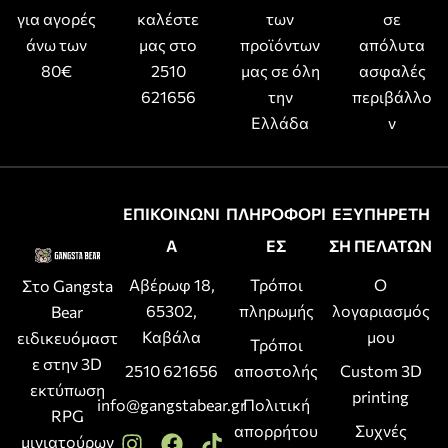
για αγορές
καλέστε
των
σε
άνω των
μας στο
προϊόντων
απόλυτα
80€
2510
μας σε όλη
ασφαλές
621656
την
περιβάλλο
Ελλάδα
ν
ΕΠΙΚΟΙΝΩΝΙ
ΠΛΗΡΟΦΟΡΙ
ΕΞΥΠΗΡΕΤΗ
Α
ΕΣ
ΣΗ ΠΕΛΑΤΩΝ
Αβέρωφ 18,
Τρόποι
Ο
Στο Gangsta
65302,
πληρωμής
λογαριασμός
Bear
Καβάλα
μου
ειδικευόμαστ
Τρόποι
ε στην 3D
2510 621656
αποστολής
Custom 3D
εκτύπωση
printing
info@gangstabear.gr
Πολιτική
RPG
απορρήτου
Συχνές
μινιατούρων