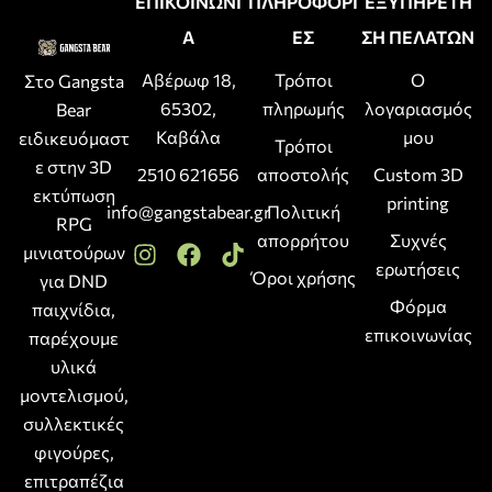
ΕΠΙΚΟΙΝΩΝΙ
ΠΛΗΡΟΦΟΡΙ
ΕΞΥΠΗΡΕΤΗ
Α
ΕΣ
ΣΗ ΠΕΛΑΤΩΝ
Αβέρωφ 18,
Τρόποι
Ο
Στο Gangsta
65302,
πληρωμής
λογαριασμός
Bear
Καβάλα
μου
ειδικευόμαστ
Τρόποι
ε στην 3D
2510 621656
αποστολής
Custom 3D
εκτύπωση
printing
info@gangstabear.gr
Πολιτική
RPG
απορρήτου
Συχνές
μινιατούρων
ερωτήσεις
Όροι χρήσης
για DND
Φόρμα
παιχνίδια,
επικοινωνίας
παρέχουμε
υλικά
μοντελισμού,
συλλεκτικές
φιγούρες,
επιτραπέζια