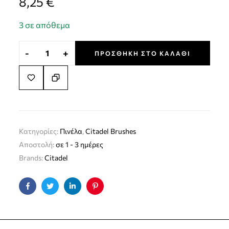
8,25
€
3 σε απόθεμα
-
+
ΠΡΟΣΘΉΚΗ ΣΤΟ ΚΑΛΆΘΙ
Κατηγορίες:
Πινέλα
,
Citadel Brushes
Αποστολή:
σε 1 - 3 ημέρες
Brands:
Citadel
Facebook
Twitter
Linkedin
Pinterest