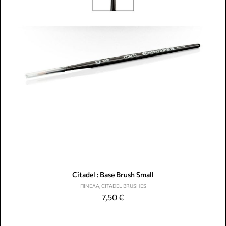
Citadel : Base Brush Small
ΠΙΝΈΛΑ
,
CITADEL BRUSHES
7,50
€