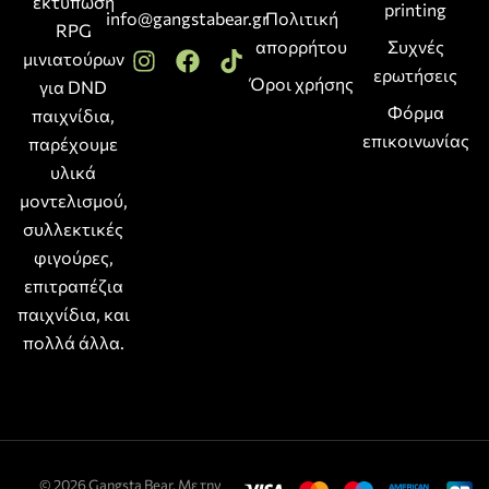
εκτύπωση
printing
info@gangstabear.gr
Πολιτική
RPG
απορρήτου
Συχνές
μινιατούρων
ερωτήσεις
Όροι χρήσης
για DND
Φόρμα
παιχνίδια,
επικοινωνίας
παρέχουμε
υλικά
μοντελισμού,
συλλεκτικές
φιγούρες,
επιτραπέζια
παιχνίδια, και
πολλά άλλα.
© 2026 Gangsta Bear. Με την