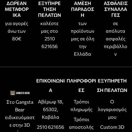
ΔΩΡΕΑΝ
ΕΞΥΠΗΡΕ
ΑΜΕΣΗ
ΑΣΦΑΛΕΙΣ
ΜΕΤΑΦΟΡ
ΤΗΣΗ
ΠΑΡΑΔΟΣ
ΣΥΝΑΛΛΑ
ΙΚΑ
ΠΕΛΑΤΩΝ
Η
ΓΕΣ
για αγορές
καλέστε
των
σε
άνω των
μας στο
προϊόντων
απόλυτα
80€
2510
μας σε όλη
ασφαλές
621656
την
περιβάλλο
Ελλάδα
ν
ΕΠΙΚΟΙΝΩΝΙ
ΠΛΗΡΟΦΟΡΙ
ΕΞΥΠΗΡΕΤΗ
Α
ΕΣ
ΣΗ ΠΕΛΑΤΩΝ
Αβέρωφ 18,
Τρόποι
Ο
Στο Gangsta
65302,
πληρωμής
λογαριασμός
Bear
Καβάλα
μου
ειδικευόμαστ
Τρόποι
ε στην 3D
2510 621656
αποστολής
Custom 3D