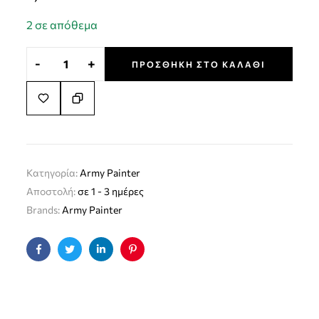
2 σε απόθεμα
-
+
ΠΡΟΣΘΉΚΗ ΣΤΟ ΚΑΛΆΘΙ
Κατηγορία:
Army Painter
Αποστολή:
σε 1 - 3 ημέρες
Brands:
Army Painter
Facebook
Twitter
Linkedin
Pinterest