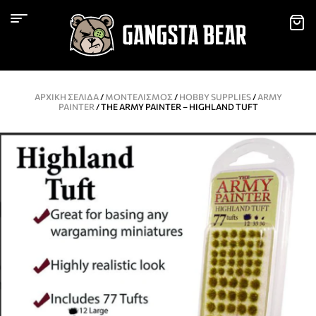
ΑΡΧΙΚΉ ΣΕΛΊΔΑ
/
ΜΟΝΤΕΛΙΣΜΌΣ
/
HOBBY SUPPLIES
/
ARMY
PAINTER
/ THE ARMY PAINTER – HIGHLAND TUFT