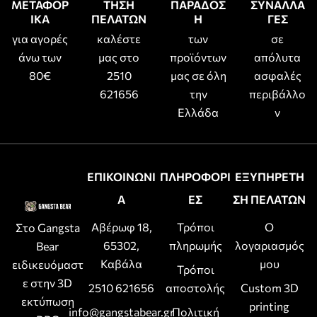
ΜΕΤΑΦΟΡ
ΤΗΣΗ
ΠΑΡΑΔΟΣ
ΣΥΝΑΛΛΑ
ΙΚΑ
ΠΕΛΑΤΩΝ
Η
ΓΕΣ
για αγορές
καλέστε
των
σε
άνω των
μας στο
προϊόντων
απόλυτα
80€
2510
μας σε όλη
ασφαλές
621656
την
περιβάλλο
Ελλάδα
ν
ΕΠΙΚΟΙΝΩΝΙ
ΠΛΗΡΟΦΟΡΙ
ΕΞΥΠΗΡΕΤΗ
Α
ΕΣ
ΣΗ ΠΕΛΑΤΩΝ
Αβέρωφ 18,
Τρόποι
Ο
Στο Gangsta
65302,
πληρωμής
λογαριασμός
Bear
Καβάλα
μου
ειδικευόμαστ
Τρόποι
ε στην 3D
2510 621656
αποστολής
Custom 3D
εκτύπωση
printing
info@gangstabear.gr
Πολιτική