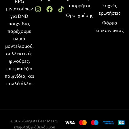
RPG
απορρήτου
Συχνές
μινιατούρων
ερωτήσεις
Όροι χρήσης
για DND
Φόρμα
παιχνίδια,
επικοινωνίας
παρέχουμε
υλικά
μοντελισμού,
συλλεκτικές
φιγούρες,
επιτραπέζια
παιχνίδια, και
πολλά άλλα.
© 2026 Gangsta Bear. Με την
επιφύλαξη κάθε νόμιμου