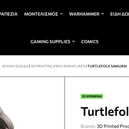
ΡΑΠΈΖΙΑ
ΜΟΝΤΕΛΙΣΜΌΣ
WARHAMMER
ΕΊΔΗ Δ
GAMING SUPPLIES
COMICS
ΑΡΧΙΚΉ ΣΕΛΊΔΑ
/
3D PRINTING
/
RPG MINIATURES
/ TURTLEFOLK SAMURAI
ΣΕ ΑΠΟΘΕΜΑ
Turtlefo
Brands:
3D Printed Pro