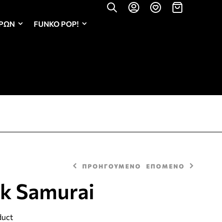
ΏΡΩΝ
FUNKO POP!
ΠΡΟΗΓΟΥΜΕΝΟ
ΕΠΟΜΕΝΟ
lk Samurai
2,30
€
2,50
€
duct