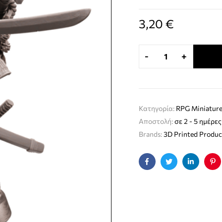
3,20
€
-
+
Κατηγορία:
RPG Miniature
Αποστολή:
σε 2 - 5 ημέρες
Brands:
3D Printed Produc
Facebook
Twitter
Linkedin
Pin