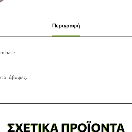
Περιγραφή
mm base
νται άβαφες.
ΣΧΕΤΙΚΆ ΠΡΟΪΌΝΤΑ