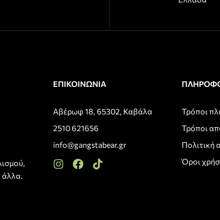
ΕΠΙΚΟΙΝΩΝΙΑ
ΠΛΗΡΟΦΟ
Αβέρωφ 18, 65302, Καβάλα
Τρόποι π
2510 621656
Τρόποι α
info@gangstabear.gr
Πολιτική 
Όροι χρή
λισμού,
 άλλα.