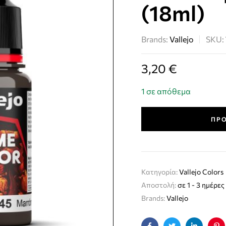
(18ml)
Brands:
Vallejo
SKU:
3,20
€
1 σε απόθεμα
ΠΡΟ
Κατηγορία:
Vallejo Colors
Αποστολή:
σε 1 - 3 ημέρες
Brands:
Vallejo