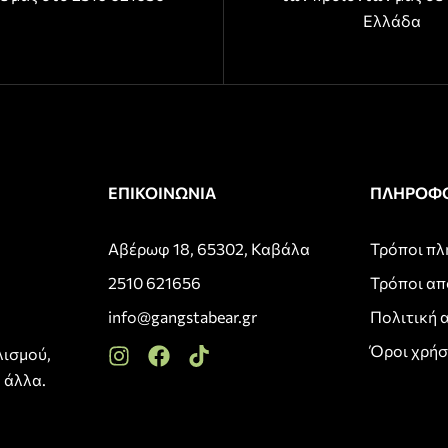
Ελλάδα
ΕΠΙΚΟΙΝΩΝΙΑ
ΠΛΗΡΟΦΟ
Αβέρωφ 18, 65302, Καβάλα
Τρόποι π
2510 621656
Τρόποι α
info@gangstabear.gr
Πολιτική 
Όροι χρή
λισμού,
 άλλα.