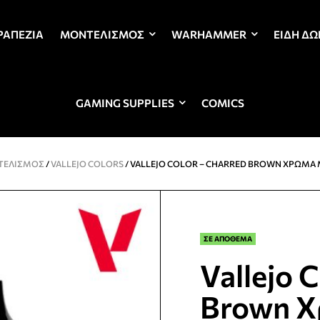
ΡΑΠΈΖΙΑ
ΜΟΝΤΕΛΙΣΜΌΣ
WARHAMMER
ΕΊΔΗ Δ
GAMING SUPPLIES
COMICS
ΤΕΛΙΣΜΌΣ
/
VALLEJO COLORS
/ VALLEJO COLOR – CHARRED BROWN ΧΡΏΜΑ
ΣΕ ΑΠΟΘΕΜΑ
Vallejo 
Brown Χ