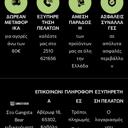
ΔΩΡΕΑΝ
ΕΞΥΠΗΡΕ
ΑΜΕΣΗ
ΑΣΦΑΛΕΙΣ
ΜΕΤΑΦΟΡ
ΤΗΣΗ
ΠΑΡΑΔΟΣ
ΣΥΝΑΛΛΑ
ΙΚΑ
ΠΕΛΑΤΩΝ
Η
ΓΕΣ
για αγορές
καλέστε
των
σε
άνω των
μας στο
προϊόντων
απόλυτα
80€
2510
μας σε όλη
ασφαλές
621656
την
περιβάλλο
Ελλάδα
ν
ΕΠΙΚΟΙΝΩΝΙ
ΠΛΗΡΟΦΟΡΙ
ΕΞΥΠΗΡΕΤΗ
Α
ΕΣ
ΣΗ ΠΕΛΑΤΩΝ
Αβέρωφ 18,
Τρόποι
Ο
Στο Gangsta
65302,
πληρωμής
λογαριασμός
Bear
Καβάλα
μου
ειδικευόμαστ