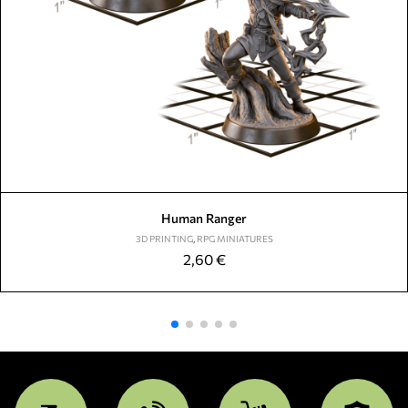
Human Ranger
3D PRINTING
,
RPG MINIATURES
2,60
€