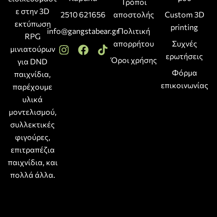
Τρόποι
ε στην 3D
2510 621656
αποστολής
Custom 3D
εκτύπωση
printing
info@gangstabear.gr
Πολιτική
RPG
απορρήτου
Συχνές
μινιατούρων
ερωτήσεις
Όροι χρήσης
για DND
Φόρμα
παιχνίδια,
επικοινωνίας
παρέχουμε
υλικά
μοντελισμού,
συλλεκτικές
φιγούρες,
επιτραπέζια
παιχνίδια, και
πολλά άλλα.