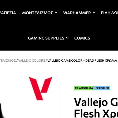
ΡΑΠΈΖΙΑ
ΜΟΝΤΕΛΙΣΜΌΣ
WARHAMMER
ΕΊΔΗ Δ
GAMING SUPPLIES
COMICS
ΕΛΙΣΜΌΣ
/
VALLEJO COLORS
/ VALLEJO GAME COLOR – DEAD FLESH ΧΡΏΜ
ΣΕ ΑΠΟΘΕΜΑ
FEATURED
Vallejo 
Flesh Χ