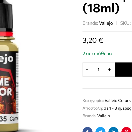
(18ml)
Brands:
Vallejo
SKU:
3,20
€
2 σε απόθεμα
-
+
Κατηγορία:
Vallejo Colors
Αποστολή:
σε 1 - 3 ημέρες
Brands:
Vallejo