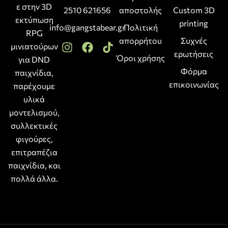
ε στην 3D
2510 621656
αποστολής
Custom 3D
εκτύπωση
printing
info@gangstabear.gr
Πολιτική
RPG
απορρήτου
Συχνές
μινιατούρων
ερωτήσεις
Όροι χρήσης
για DND
Φόρμα
παιχνίδια,
επικοινωνίας
παρέχουμε
υλικά
μοντελισμού,
συλλεκτικές
φιγούρες,
επιτραπέζια
παιχνίδια, και
πολλά άλλα.