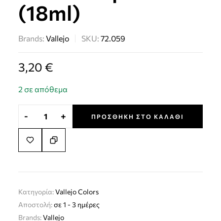
(18ml)
Brands:
Vallejo
SKU:
72.059
3,20
€
2 σε απόθεμα
-
+
ΠΡΟΣΘΉΚΗ ΣΤΟ ΚΑΛΆΘΙ
Κατηγορία:
Vallejo Colors
Αποστολή:
σε 1 - 3 ημέρες
Brands:
Vallejo