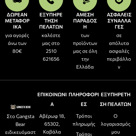
ΔΩΡΕΑΝ
ΕΞΥΠΗΡΕ
ΑΜΕΣΗ
ΑΣΦΑΛΕΙΣ
ΜΕΤΑΦΟΡ
ΤΗΣΗ
ΠΑΡΑΔΟΣ
ΣΥΝΑΛΛΑ
ΙΚΑ
ΠΕΛΑΤΩΝ
Η
ΓΕΣ
για αγορές
καλέστε
των
σε
άνω των
μας στο
προϊόντων
απόλυτα
80€
2510
μας σε όλη
ασφαλές
621656
την
περιβάλλο
Ελλάδα
ν
ΕΠΙΚΟΙΝΩΝΙ
ΠΛΗΡΟΦΟΡΙ
ΕΞΥΠΗΡΕΤΗ
Α
ΕΣ
ΣΗ ΠΕΛΑΤΩΝ
Αβέρωφ 18,
Τρόποι
Ο
Στο Gangsta
65302,
πληρωμής
λογαριασμός
Bear
Καβάλα
μου
ειδικευόμαστ
Τρόποι