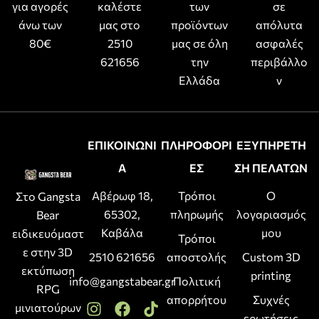
για αγορές
καλέστε
των
σε
άνω των
μας στο
προϊόντων
απόλυτα
80€
2510
μας σε όλη
ασφαλές
621656
την
περιβάλλο
Ελλάδα
ν
ΕΠΙΚΟΙΝΩΝΙ
ΠΛΗΡΟΦΟΡΙ
ΕΞΥΠΗΡΕΤΗ
Α
ΕΣ
ΣΗ ΠΕΛΑΤΩΝ
Αβέρωφ 18,
Τρόποι
Ο
Στο Gangsta
65302,
πληρωμής
λογαριασμός
Bear
Καβάλα
μου
ειδικευόμαστ
Τρόποι
ε στην 3D
2510 621656
αποστολής
Custom 3D
εκτύπωση
printing
info@gangstabear.gr
Πολιτική
RPG
απορρήτου
Συχνές
μινιατούρων
ερωτήσεις