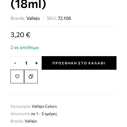
(18ml)
Brands:
Vallejo
SKU:
72.106
3,20
€
2 σε απόθεμα
-
+
ΠΡΟΣΘΉΚΗ ΣΤΟ ΚΑΛΆΘΙ
Κατηγορία:
Vallejo Colors
Αποστολή:
σε 1 - 3 ημέρες
Brands:
Vallejo