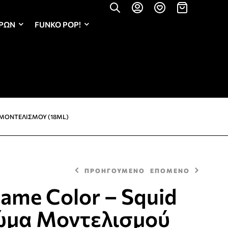
ΏΡΩΝ
FUNKO POP!
Α ΜΟΝΤΕΛΙΣΜΟΎ (18ML)
ΠΡΟΗΓΟΥΜΕΝΟ
ΕΠΟΜΕΝΟ
Game Color – Squid
ώμα Μοντελισμού
3,20
3,20
€
€