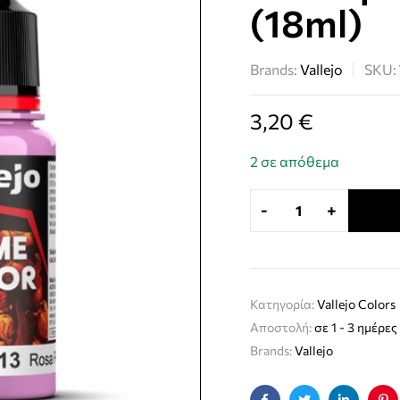
(18ml)
Brands:
Vallejo
SKU:
3,20
€
2 σε απόθεμα
-
+
Κατηγορία:
Vallejo Colors
Αποστολή:
σε 1 - 3 ημέρες
Brands:
Vallejo