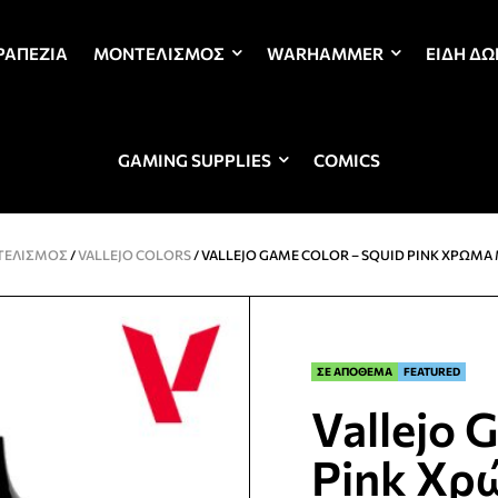
ΡΑΠΈΖΙΑ
ΜΟΝΤΕΛΙΣΜΌΣ
WARHAMMER
ΕΊΔΗ Δ
GAMING SUPPLIES
COMICS
ΕΛΙΣΜΌΣ
/
VALLEJO COLORS
/ VALLEJO GAME COLOR – SQUID PINK ΧΡΏΜ
ΣΕ ΑΠΟΘΕΜΑ
FEATURED
Vallejo 
Pink Χρ