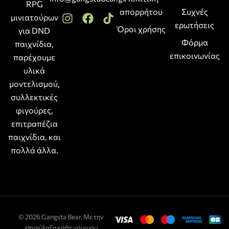
RPG
απορρήτου
Συχνές
μινιατούρων
ερωτήσεις
Όροι χρήσης
για DND
Φόρμα
παιχνίδια,
επικοινωνίας
παρέχουμε
υλικά
μοντελισμού,
συλλεκτικές
φιγούρες,
επιτραπέζια
παιχνίδια, και
πολλά άλλα.
© 2026 Gangsta Bear. Με την
επιφύλαξη κάθε νόμιμου