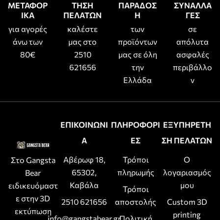
ΜΕΤΑΦΟΡ
ΤΗΣΗ
ΠΑΡΑΔΟΣ
ΣΥΝΑΛΛΑ
ΙΚΑ
ΠΕΛΑΤΩΝ
Η
ΓΕΣ
για αγορές
καλέστε
των
σε
άνω των
μας στο
προϊόντων
απόλυτα
80€
2510
μας σε όλη
ασφαλές
621656
την
περιβάλλο
Ελλάδα
ν
ΕΠΙΚΟΙΝΩΝΙ
ΠΛΗΡΟΦΟΡΙ
ΕΞΥΠΗΡΕΤΗ
Α
ΕΣ
ΣΗ ΠΕΛΑΤΩΝ
Αβέρωφ 18,
Τρόποι
Ο
Στο Gangsta
65302,
πληρωμής
λογαριασμός
Bear
Καβάλα
μου
ειδικευόμαστ
Τρόποι
ε στην 3D
2510 621656
αποστολής
Custom 3D
εκτύπωση
printing
info@gangstabear.gr
Πολιτική