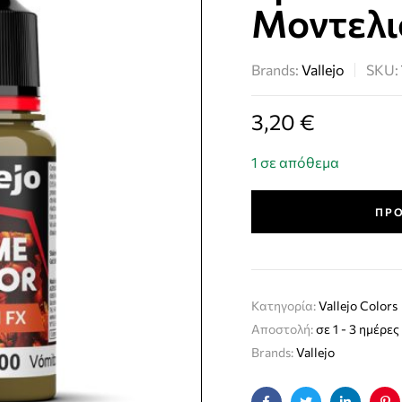
Μοντελι
Brands:
Vallejo
SKU:
3,20
€
1 σε απόθεμα
ΠΡΟ
Κατηγορία:
Vallejo Colors
Αποστολή:
σε 1 - 3 ημέρες
Brands:
Vallejo