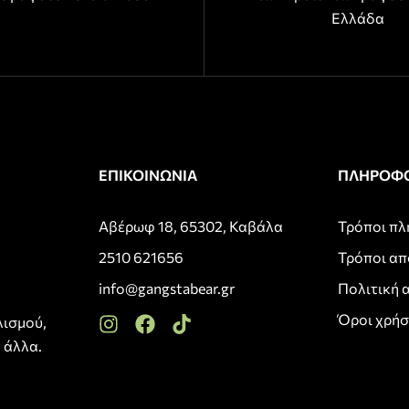
Ελλάδα
ΕΠΙΚΟΙΝΩΝΙΑ
ΠΛΗΡΟΦΟ
Αβέρωφ 18, 65302, Καβάλα
Τρόποι π
2510 621656
Τρόποι α
info@gangstabear.gr
Πολιτική 
Όροι χρή
λισμού,
 άλλα.