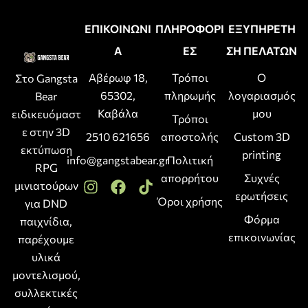
ΕΠΙΚΟΙΝΩΝΙ
ΠΛΗΡΟΦΟΡΙ
ΕΞΥΠΗΡΕΤΗ
Α
ΕΣ
ΣΗ ΠΕΛΑΤΩΝ
Αβέρωφ 18,
Τρόποι
Ο
Στο Gangsta
65302,
πληρωμής
λογαριασμός
Bear
Καβάλα
μου
ειδικευόμαστ
Τρόποι
ε στην 3D
2510 621656
αποστολής
Custom 3D
εκτύπωση
printing
info@gangstabear.gr
Πολιτική
RPG
απορρήτου
Συχνές
μινιατούρων
ερωτήσεις
Όροι χρήσης
για DND
Φόρμα
παιχνίδια,
επικοινωνίας
παρέχουμε
υλικά
μοντελισμού,
συλλεκτικές