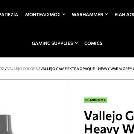
ΡΑΠΈΖΙΑ
ΜΟΝΤΕΛΙΣΜΌΣ
WARHAMMER
ΕΊΔΗ Δ
GAMING SUPPLIES
COMICS
ΌΣ
/
VALLEJO COLORS
/ VALLEJO GAME EXTRA OPAQUE – HEAVY WARM GRE
ΣΕ ΑΠΟΘΕΜΑ
Vallejo 
Heavy W