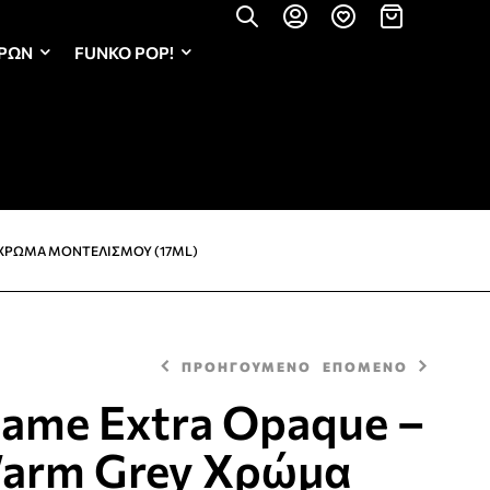
ΏΡΩΝ
FUNKO POP!
Y ΧΡΏΜΑ ΜΟΝΤΕΛΙΣΜΟΎ (17ML)
ΠΡΟΗΓΟΥΜΕΝΟ
ΕΠΟΜΕΝΟ
Game Extra Opaque –
arm Grey Χρώμα
3,20
3,20
€
€