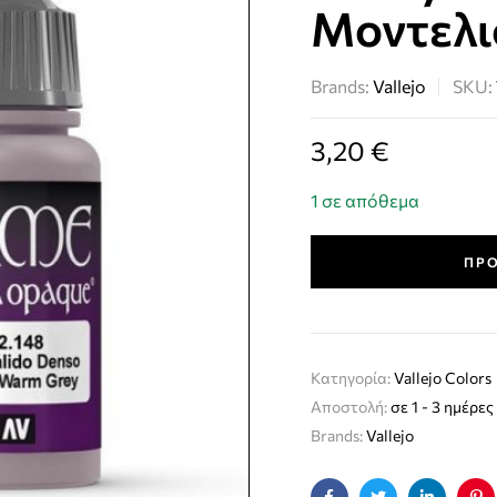
Μοντελι
Brands:
Vallejo
SKU:
3,20
€
1 σε απόθεμα
ΠΡΟ
Κατηγορία:
Vallejo Colors
Αποστολή:
σε 1 - 3 ημέρες
Brands:
Vallejo