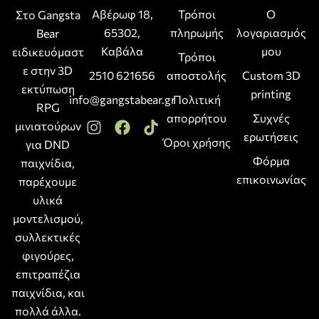
Αβέρωφ 18,
Τρόποι
Ο
Στο Gangsta
65302,
πληρωμής
λογαριασμός
Bear
Καβάλα
μου
ειδικευόμαστ
Τρόποι
ε στην 3D
2510 621656
αποστολής
Custom 3D
εκτύπωση
printing
info@gangstabear.gr
Πολιτική
RPG
απορρήτου
Συχνές
μινιατούρων
ερωτήσεις
Όροι χρήσης
για DND
Φόρμα
παιχνίδια,
επικοινωνίας
παρέχουμε
υλικά
μοντελισμού,
συλλεκτικές
φιγούρες,
επιτραπέζια
παιχνίδια, και
πολλά άλλα.