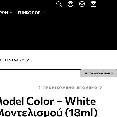
ΏΡΩΝ
FUNKO POP!
ΜΟΝΤΕΛΙΣΜΟΎ (18ML)
ΕΚΤΟΣ ΑΠΟΘΕΜΑΤΟΣ
ΠΡΟΗΓΟΥΜΕΝΟ
ΕΠΟΜΕΝΟ
Model Color – White
οντελισμού (18ml)
3,20
3,20
€
€