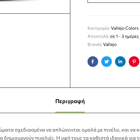
Κατηγορία:
Vallejo Colors
Αποστολή:
σε 1 - 3 ημέρες
Brands:
Vallejo
Facebook
Twitter
Linkedin
Pin
Περιγραφή
ώματα σχεδιασμένα να απλώνονται ομαλά με πινέλο, και να 
α δημιουργούν πινελιές. Η υφή τους τα καθιστά ιδανικά για τ