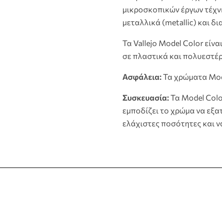
μικροσκοπικών έργων τέχνη
μεταλλικά (metallic) και δ
Τα Vallejo Model Color είν
σε πλαστικά και πολυεστέρ
Ασφάλεια:
Τα χρώματα Mode
Συσκευασία:
Τα Model Color
εμποδίζει το χρώμα να εξατ
ελάχιστες ποσότητες και ν