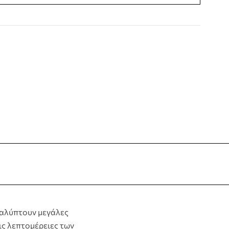
terest
καλύπτουν μεγάλες
ις λεπτομέρειες των