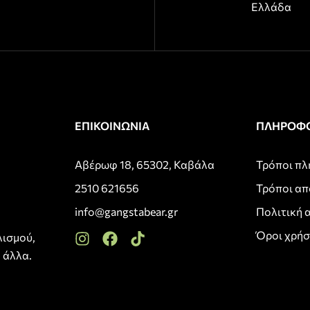
Ελλάδα
ΕΠΙΚΟΙΝΩΝΙΑ
ΠΛΗΡΟΦΟ
Αβέρωφ 18, 65302, Καβάλα
Τρόποι π
2510 621656
Τρόποι α
info@gangstabear.gr
Πολιτική 
Όροι χρή
λισμού,
 άλλα.