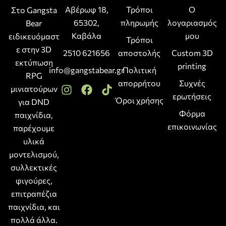
Αβέρωφ 18,
Τρόποι
Ο
Στο Gangsta
65302,
πληρωμής
λογαριασμός
Bear
Καβάλα
μου
ειδικευόμαστ
Τρόποι
ε στην 3D
2510 621656
αποστολής
Custom 3D
εκτύπωση
printing
info@gangstabear.gr
Πολιτική
RPG
απορρήτου
Συχνές
μινιατούρων
ερωτήσεις
Όροι χρήσης
για DND
Φόρμα
παιχνίδια,
επικοινωνίας
παρέχουμε
υλικά
μοντελισμού,
συλλεκτικές
φιγούρες,
επιτραπέζια
παιχνίδια, και
πολλά άλλα.