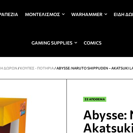
ΡΑΠΈΖΙΑ
ΜΟΝΤΕΛΙΣΜΌΣ
WARHAMMER
ΕΊΔΗ Δ
GAMING SUPPLIES
COMICS
ΔΗ ΔΩΡΩΝ
/
KΟΎΠΕΣ - ΠΟΤΉΡΙΑ
/ ABYSSE: NARUTO SHIPPUDEN – AKATSUKI L
ΣΕ ΑΠΟΘΕΜΑ
Abysse: 
Akatsuki