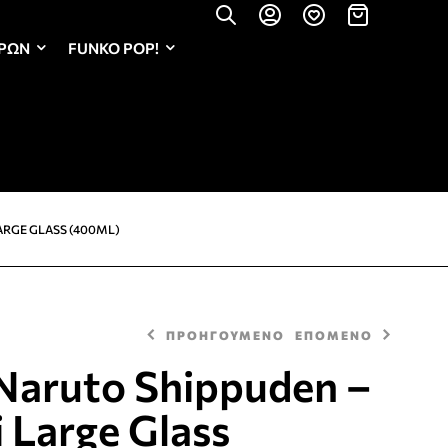
ΏΡΩΝ
FUNKO POP!
ARGE GLASS (400ML)
ΠΡΟΗΓΟΥΜΕΝΟ
ΕΠΟΜΕΝΟ
Naruto Shippuden –
 Large Glass
14,90
8,90
€
€