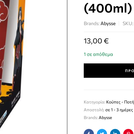
(400ml)
Brands:
Abysse
SKU
13,00
€
1 σε απόθεμα
ΠΡΟ
Κατηγορία:
Kούπες - Ποτή
Αποστολή:
σε 1 - 3 ημέρες
Brands:
Abysse