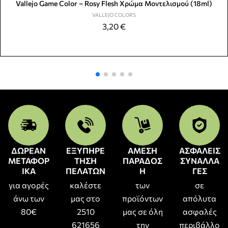
Vallejo Game Color – Rosy Flesh Χρώμα Μοντελισμού (18ml)
VALLEJO COLORS
3,20
€
ΔΩΡΕΑΝ
ΕΞΥΠΗΡΕ
ΑΜΕΣΗ
ΑΣΦΑΛΕΙΣ
ΜΕΤΑΦΟΡ
ΤΗΣΗ
ΠΑΡΑΔΟΣ
ΣΥΝΑΛΛΑ
ΙΚΑ
ΠΕΛΑΤΩΝ
Η
ΓΕΣ
για αγορές
καλέστε
των
σε
άνω των
μας στο
προϊόντων
απόλυτα
80€
2510
μας σε όλη
ασφαλές
621656
την
περιβάλλο