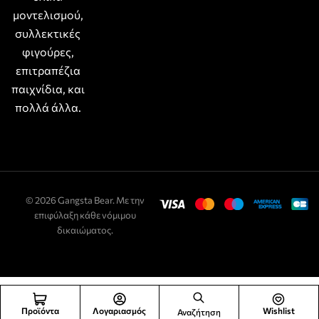
μοντελισμού,
συλλεκτικές
φιγούρες,
επιτραπέζια
παιχνίδια, και
πολλά άλλα.
© 2026 Gangsta Bear. Με την
επιφύλαξη κάθε νόμιμου
δικαιώματος.
Προϊόντα
Λογαριασμός
Wishlist
Αναζήτηση