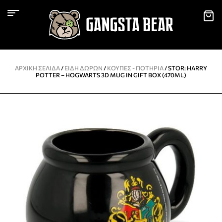
ΑΡΧΙΚΉ ΣΕΛΊΔΑ
/
ΕΙΔΗ ΔΩΡΩΝ
/
KΟΎΠΕΣ - ΠΟΤΉΡΙΑ
/ STOR: HARRY
POTTER – HOGWARTS 3D MUG IN GIFT BOX (470ML)