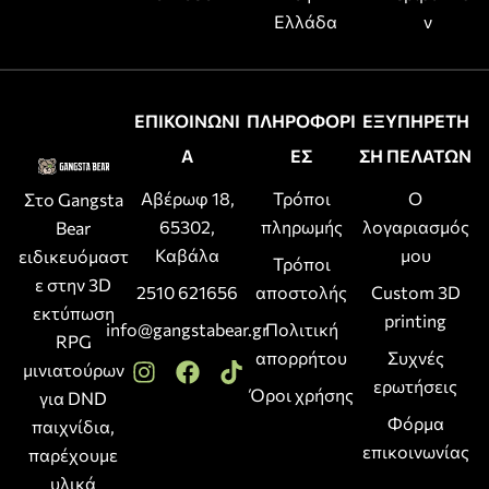
Ελλάδα
ν
ΕΠΙΚΟΙΝΩΝΙ
ΠΛΗΡΟΦΟΡΙ
ΕΞΥΠΗΡΕΤΗ
Α
ΕΣ
ΣΗ ΠΕΛΑΤΩΝ
Αβέρωφ 18,
Τρόποι
Ο
Στο Gangsta
65302,
πληρωμής
λογαριασμός
Bear
Καβάλα
μου
ειδικευόμαστ
Τρόποι
ε στην 3D
2510 621656
αποστολής
Custom 3D
εκτύπωση
printing
info@gangstabear.gr
Πολιτική
RPG
απορρήτου
Συχνές
μινιατούρων
ερωτήσεις
Όροι χρήσης
για DND
Φόρμα
παιχνίδια,
επικοινωνίας
παρέχουμε
υλικά