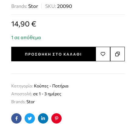
Brands:
Stor
SKU:
20090
14,90
€
1 σε απόθεμα
ΠΡΟΣΘΉΚΗ ΣΤΟ ΚΑΛΆΘΙ
Κατηγορία:
Kούπες - Ποτήρια
Αποστολή:
σε 1 - 3 ημέρες
Brands:
Stor
Facebook
Twitter
Linkedin
Pinterest