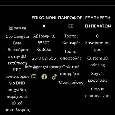
ΕΠΙΚΟΙΝΩΝΙ
ΠΛΗΡΟΦΟΡΙ
ΕΞΥΠΗΡΕΤΗ
Α
ΕΣ
ΣΗ ΠΕΛΑΤΩΝ
Αβέρωφ 18,
Τρόποι
Ο
Στο Gangsta
65302,
πληρωμής
λογαριασμός
Bear
Καβάλα
μου
ειδικευόμαστ
Τρόποι
ε στην 3D
2510 621656
αποστολής
Custom 3D
εκτύπωση
printing
info@gangstabear.gr
Πολιτική
RPG
απορρήτου
Συχνές
μινιατούρων
ερωτήσεις
Όροι χρήσης
για DND
Φόρμα
παιχνίδια,
επικοινωνίας
παρέχουμε
υλικά
μοντελισμού,