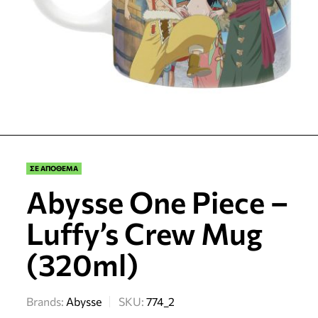
ΣΕ ΑΠΟΘΕΜΑ
Abysse One Piece –
Luffy’s Crew Mug
(320ml)
Brands:
Abysse
SKU:
774_2