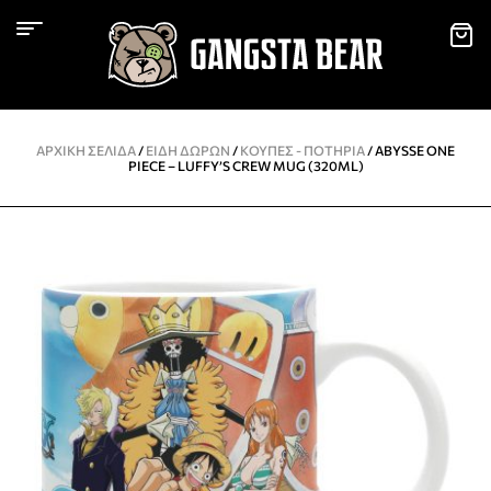
ΑΡΧΙΚΉ ΣΕΛΊΔΑ
/
ΕΙΔΗ ΔΩΡΩΝ
/
KΟΎΠΕΣ - ΠΟΤΉΡΙΑ
/ ABYSSE ONE
PIECE – LUFFY’S CREW MUG (320ML)