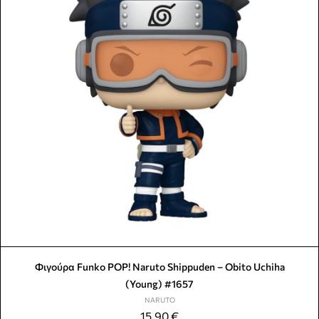
Φιγούρα Funko POP! Naruto Shippuden – Obito Uchiha
(Young) #1657
NARUTO
15,90
€