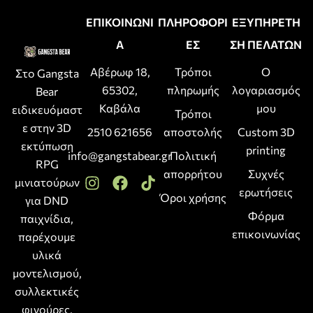
ΕΠΙΚΟΙΝΩΝΙ
ΠΛΗΡΟΦΟΡΙ
ΕΞΥΠΗΡΕΤΗ
Α
ΕΣ
ΣΗ ΠΕΛΑΤΩΝ
Αβέρωφ 18,
Τρόποι
Ο
Στο Gangsta
65302,
πληρωμής
λογαριασμός
Bear
Καβάλα
μου
ειδικευόμαστ
Τρόποι
ε στην 3D
2510 621656
αποστολής
Custom 3D
εκτύπωση
printing
info@gangstabear.gr
Πολιτική
RPG
απορρήτου
Συχνές
μινιατούρων
ερωτήσεις
Όροι χρήσης
για DND
Φόρμα
παιχνίδια,
επικοινωνίας
παρέχουμε
υλικά
μοντελισμού,
συλλεκτικές
φιγούρες,