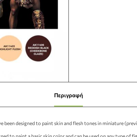
Περιγραφή
ave been designed to paint skin and flesh tones in miniature (pre
ed to paint a basic skin color and can be used on any type of fi