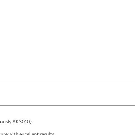
viously AK3010).
gure with excellent results