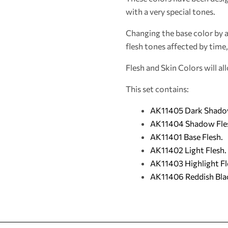
with a very special tones.
Changing the base color by a
flesh tones affected by time
Flesh and Skin Colors will al
This set contains:
AK11405 Dark Shadow
AK11404 Shadow Fle
AK11401 Base Flesh.
AK11402 Light Flesh.
AK11403 Highlight Fl
AK11406 Reddish Bla