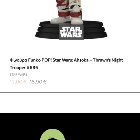
Φιγούρα Funko POP! Star Wars: Ahsoka – Thrawn’s Night
Trooper #686
STAR WARS
12,00
€
15,90
€