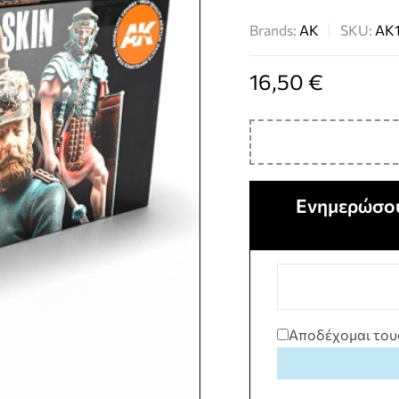
Brands:
AK
SKU:
AK1
16,50
€
Ενημερώσου
Αποδέχομαι του