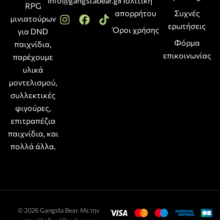
info@gangstabear.gr
Πολιτική
RPG
απορρήτου
Συχνές
μινιατούρων
ερωτήσεις
Όροι χρήσης
για DND
Φόρμα
παιχνίδια,
επικοινωνίας
παρέχουμε
υλικά
μοντελισμού,
συλλεκτικές
φιγούρες,
επιτραπέζια
παιχνίδια, και
πολλά άλλα.
© 2026 Gangsta Bear. Με την