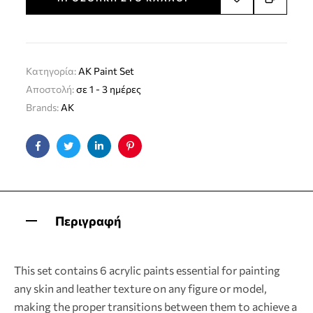
Κατηγορία:
AK Paint Set
Αποστολή:
σε 1 - 3 ημέρες
Brands:
AK
Facebook
Twitter
Linkedin
Pinterest
Περιγραφή
This set contains 6 acrylic paints essential for painting
any skin and leather texture on any figure or model,
making the proper transitions between them to achieve a