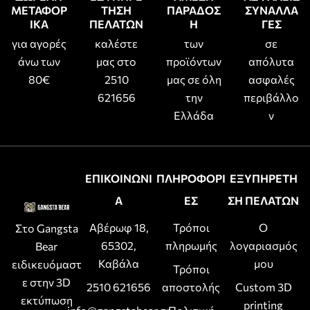
ΜΕΤΑΦΟΡ
ΤΗΣΗ
ΠΑΡΑΔΟΣ
ΣΥΝΑΛΛΑ
ΙΚΑ
ΠΕΛΑΤΩΝ
Η
ΓΕΣ
για αγορές
καλέστε
των
σε
άνω των
μας στο
προϊόντων
απόλυτα
80€
2510
μας σε όλη
ασφαλές
621656
την
περιβάλλο
Ελλάδα
ν
ΕΠΙΚΟΙΝΩΝΙ
ΠΛΗΡΟΦΟΡΙ
ΕΞΥΠΗΡΕΤΗ
Α
ΕΣ
ΣΗ ΠΕΛΑΤΩΝ
Αβέρωφ 18,
Τρόποι
Ο
Στο Gangsta
65302,
πληρωμής
λογαριασμός
Bear
Καβάλα
μου
ειδικευόμαστ
Τρόποι
ε στην 3D
2510 621656
αποστολής
Custom 3D
εκτύπωση
printing