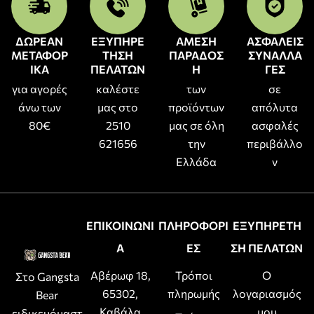
ΔΩΡΕΑΝ
ΕΞΥΠΗΡΕ
ΑΜΕΣΗ
ΑΣΦΑΛΕΙΣ
ΜΕΤΑΦΟΡ
ΤΗΣΗ
ΠΑΡΑΔΟΣ
ΣΥΝΑΛΛΑ
ΙΚΑ
ΠΕΛΑΤΩΝ
Η
ΓΕΣ
για αγορές
καλέστε
των
σε
άνω των
μας στο
προϊόντων
απόλυτα
80€
2510
μας σε όλη
ασφαλές
621656
την
περιβάλλο
Ελλάδα
ν
ΕΠΙΚΟΙΝΩΝΙ
ΠΛΗΡΟΦΟΡΙ
ΕΞΥΠΗΡΕΤΗ
Α
ΕΣ
ΣΗ ΠΕΛΑΤΩΝ
Αβέρωφ 18,
Τρόποι
Ο
Στο Gangsta
65302,
πληρωμής
λογαριασμός
Bear
Καβάλα
μου
ειδικευόμαστ