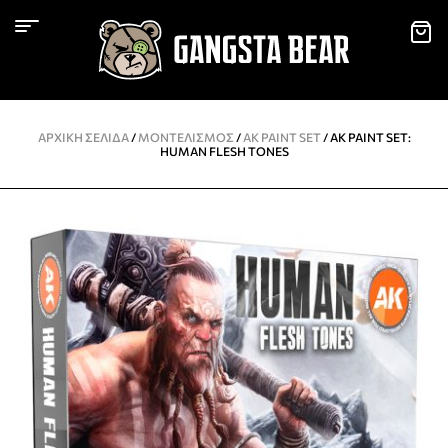
ΑΡΧΙΚΉ ΣΕΛΊΔΑ
/
ΜΟΝΤΕΛΙΣΜΌΣ
/
AK PAINT SET
/ AK PAINT SET:
HUMAN FLESH TONES