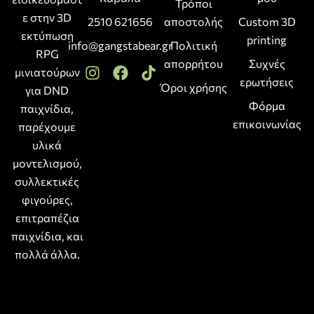
Τρόποι
ε στην 3D
2510 621656
αποστολής
Custom 3D
εκτύπωση
printing
info@gangstabear.gr
Πολιτική
RPG
απορρήτου
Συχνές
μινιατούρων
ερωτήσεις
Όροι χρήσης
για DND
Φόρμα
παιχνίδια,
επικοινωνίας
παρέχουμε
υλικά
μοντελισμού,
συλλεκτικές
φιγούρες,
επιτραπέζια
παιχνίδια, και
πολλά άλλα.