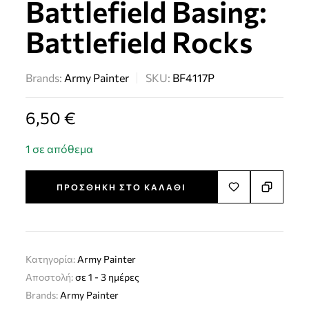
Battlefield Basing:
Battlefield Rocks
Brands:
Army Painter
SKU:
BF4117P
6,50
€
1 σε απόθεμα
ΠΡΟΣΘΉΚΗ ΣΤΟ ΚΑΛΆΘΙ
Κατηγορία:
Army Painter
Αποστολή:
σε 1 - 3 ημέρες
Brands:
Army Painter