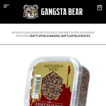
ΑΡΧΙΚΉ ΣΕΛΊΔΑ
/
ΜΟΝΤΕΛΙΣΜΌΣ
/
HOBBY SUPPLIES
/
ARMY
PAINTER
/ BATTLEFIELD BASING: BATTLEFIELD ROCKS