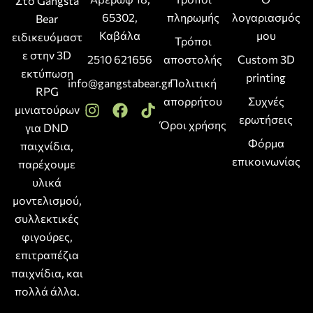
Στο Gangsta
65302,
πληρωμής
λογαριασμός
Bear
Καβάλα
μου
ειδικευόμαστ
Τρόποι
ε στην 3D
2510 621656
αποστολής
Custom 3D
εκτύπωση
printing
info@gangstabear.gr
Πολιτική
RPG
απορρήτου
Συχνές
μινιατούρων
ερωτήσεις
Όροι χρήσης
για DND
Φόρμα
παιχνίδια,
επικοινωνίας
παρέχουμε
υλικά
μοντελισμού,
συλλεκτικές
φιγούρες,
επιτραπέζια
παιχνίδια, και
πολλά άλλα.