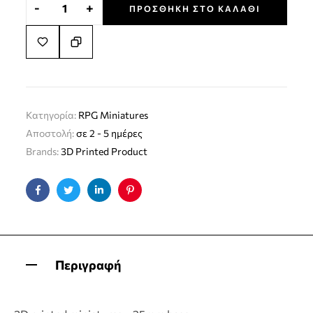
-
+
ΠΡΟΣΘΉΚΗ ΣΤΟ ΚΑΛΆΘΙ
Κατηγορία:
RPG Miniatures
Αποστολή:
σε 2 - 5 ημέρες
Brands:
3D Printed Product
Facebook
Twitter
Linkedin
Pinterest
Περιγραφή