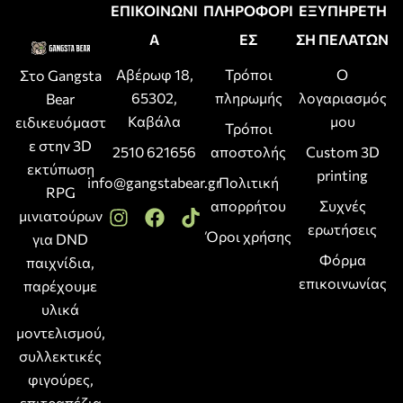
ΕΠΙΚΟΙΝΩΝΙ
ΠΛΗΡΟΦΟΡΙ
ΕΞΥΠΗΡΕΤΗ
Α
ΕΣ
ΣΗ ΠΕΛΑΤΩΝ
Αβέρωφ 18,
Τρόποι
Ο
Στο Gangsta
65302,
πληρωμής
λογαριασμός
Bear
Καβάλα
μου
ειδικευόμαστ
Τρόποι
ε στην 3D
2510 621656
αποστολής
Custom 3D
εκτύπωση
printing
info@gangstabear.gr
Πολιτική
RPG
απορρήτου
Συχνές
μινιατούρων
ερωτήσεις
Όροι χρήσης
για DND
Φόρμα
παιχνίδια,
επικοινωνίας
παρέχουμε
υλικά
μοντελισμού,
συλλεκτικές
φιγούρες,
επιτραπέζια