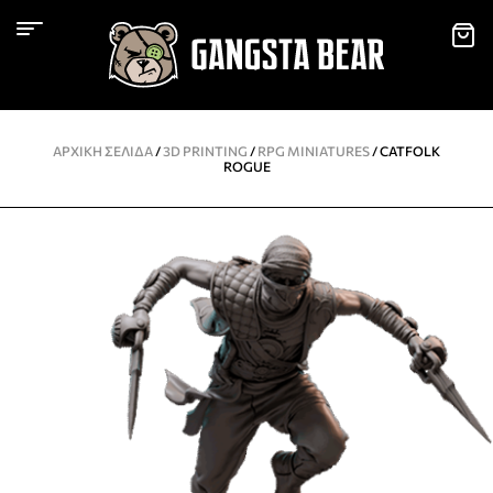
ΑΡΧΙΚΉ ΣΕΛΊΔΑ
/
3D PRINTING
/
RPG MINIATURES
/ CATFOLK
ROGUE