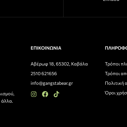
ΕΠΙΚΟΙΝΩΝΙΑ
ΠΛΗΡΟΦΟ
Αβέρωφ 18, 65302, Καβάλα
Τρόποι π
2510 621656
Τρόποι α
info@gangstabear.gr
Πολιτική 
Όροι χρή
λισμού,
 άλλα.