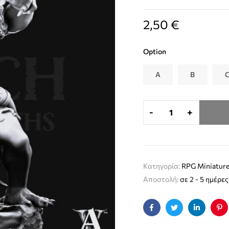
2,50
€
Option
A
B
-
+
Κατηγορία:
RPG Miniature
Αποστολή:
σε 2 - 5 ημέρες
Facebook
Twitter
Linkedin
Pin