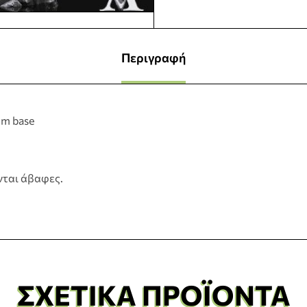
Περιγραφή
mm base
νται άβαφες.
ΣΧΕΤΙΚΆ ΠΡΟΪΌΝΤΑ