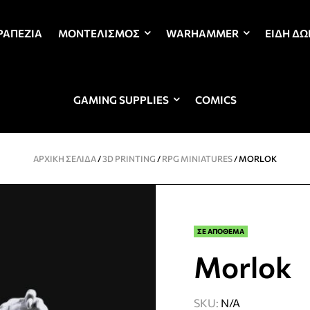
ΡΑΠΈΖΙΑ
ΜΟΝΤΕΛΙΣΜΌΣ
WARHAMMER
ΕΊΔΗ Δ
GAMING SUPPLIES
COMICS
ΑΡΧΙΚΉ ΣΕΛΊΔΑ
/
3D PRINTING
/
RPG MINIATURES
/ MORLOK
ΣΕ ΑΠΟΘΕΜΑ
Morlok
SKU:
N/A