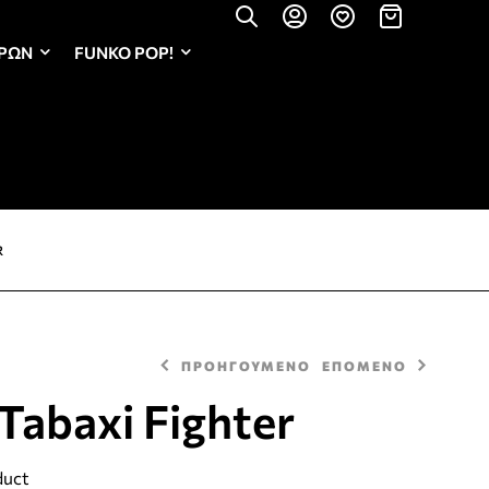
ΏΡΩΝ
FUNKO POP!
R
ΠΡΟΗΓΟΥΜΕΝΟ
ΕΠΟΜΕΝΟ
Tabaxi Fighter
2,40
2,50
€
€
duct