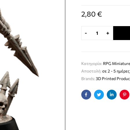
2,80
€
-
+
Κατηγορία:
RPG Miniature
Αποστολή:
σε 2 - 5 ημέρες
Brands:
3D Printed Produc
Facebook
Twitter
Linkedin
Pin