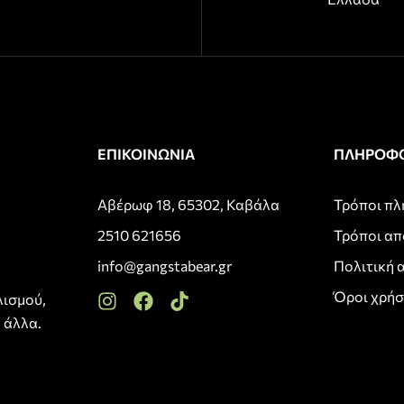
ΕΠΙΚΟΙΝΩΝΙΑ
ΠΛΗΡΟΦΟ
Αβέρωφ 18, 65302, Καβάλα
Τρόποι π
2510 621656
Τρόποι α
info@gangstabear.gr
Πολιτική 
Όροι χρή
λισμού,
 άλλα.