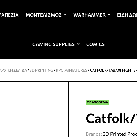
ΡΑΠΈΖΙΑ
ΜΟΝΤΕΛΙΣΜΌΣ
WARHAMMER
ΕΊΔΗ Δ
GAMING SUPPLIES
COMICS
ΑΡΧΙΚΉ ΣΕΛΊΔΑ
/
3D PRINTING
/
RPG MINIATURES
/ CATFOLK/TABAXI FIGHTE
ΣΕ ΑΠΟΘΕΜΑ
Catfolk/
Brands:
3D Printed Pro