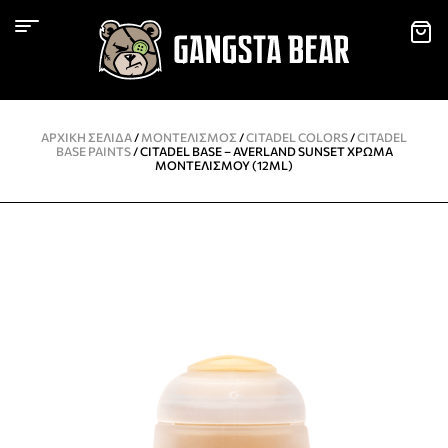
ΑΡΧΙΚΉ ΣΕΛΊΔΑ
/
ΜΟΝΤΕΛΙΣΜΌΣ
/
CITADEL COLORS
/
CITADEL
BASE PAINTS
/ CITADEL BASE – AVERLAND SUNSET ΧΡΏΜΑ
ΜΟΝΤΕΛΙΣΜΟΎ (12ML)