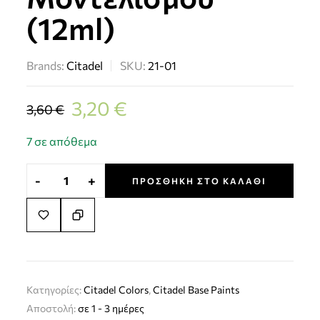
(12ml)
Brands:
Citadel
SKU:
21-01
3,20
€
3,60
€
7 σε απόθεμα
-
+
ΠΡΟΣΘΉΚΗ ΣΤΟ ΚΑΛΆΘΙ
Κατηγορίες:
Citadel Colors
,
Citadel Base Paints
Αποστολή:
σε 1 - 3 ημέρες