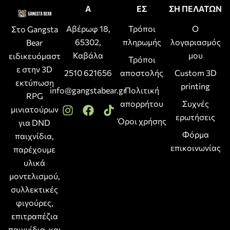
Α
ΕΣ
ΣΗ ΠΕΛΑΤΩΝ
Αβέρωφ 18,
Τρόποι
Ο
Στο Gangsta
65302,
πληρωμής
λογαριασμός
Bear
Καβάλα
μου
ειδικευόμαστ
Τρόποι
ε στην 3D
2510 621656
αποστολής
Custom 3D
εκτύπωση
printing
info@gangstabear.gr
Πολιτική
RPG
απορρήτου
Συχνές
μινιατούρων
ερωτήσεις
Όροι χρήσης
για DND
Φόρμα
παιχνίδια,
επικοινωνίας
παρέχουμε
υλικά
μοντελισμού,
συλλεκτικές
φιγούρες,
επιτραπέζια
παιχνίδια, και