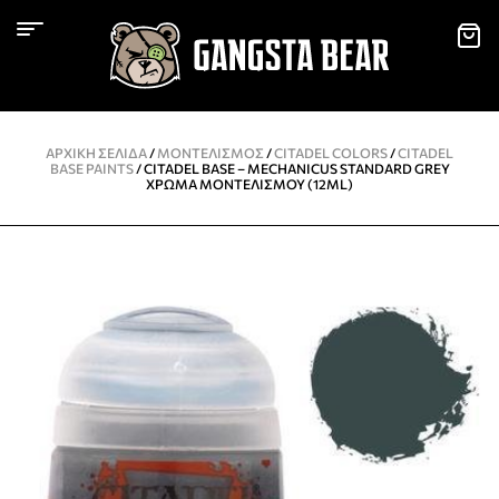
ΑΡΧΙΚΉ ΣΕΛΊΔΑ
/
ΜΟΝΤΕΛΙΣΜΌΣ
/
CITADEL COLORS
/
CITADEL
BASE PAINTS
/ CITADEL BASE – MECHANICUS STANDARD GREY
ΧΡΏΜΑ ΜΟΝΤΕΛΙΣΜΟΎ (12ML)