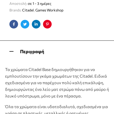
Αποστολή:
σε 1 - 3 ημέρες
Brands:
Citadel
,
Games Workshop
Facebook
Twitter
Linkedin
Pinterest
Περιγραφή
Τα χρώματα Citadel Base δημιουργήθηκαν για να
εμπλουτίσουν την γκάμα χρωμάτων της Citadel. Ειδικά
σχεδιασμένα για να παρέχουν πολύ καλή επικάλυψη,
δημιουργώντας ένα λείο ματ στρώμα πάνω από μαύρο ή
λευκό υπόστρωμα, μόνο με ένα πέρασμα.
Όλα τα χρώματα είναι υδατοδιαλυτά, σχεδιασμένα για
χρήση σε πλαστικές, μεταλλικές ή ρητινένιες