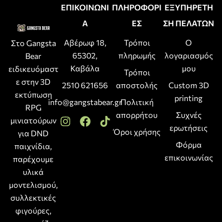
ΕΠΙΚΟΙΝΩΝΙ
ΠΛΗΡΟΦΟΡΙ
ΕΞΥΠΗΡΕΤΗ
Α
ΕΣ
ΣΗ ΠΕΛΑΤΩΝ
Αβέρωφ 18,
Τρόποι
Ο
Στο Gangsta
65302,
πληρωμής
λογαριασμός
Bear
Καβάλα
μου
ειδικευόμαστ
Τρόποι
ε στην 3D
2510 621656
αποστολής
Custom 3D
εκτύπωση
printing
info@gangstabear.gr
Πολιτική
RPG
απορρήτου
Συχνές
μινιατούρων
ερωτήσεις
Όροι χρήσης
για DND
Φόρμα
παιχνίδια,
επικοινωνίας
παρέχουμε
υλικά
μοντελισμού,
συλλεκτικές
φιγούρες,