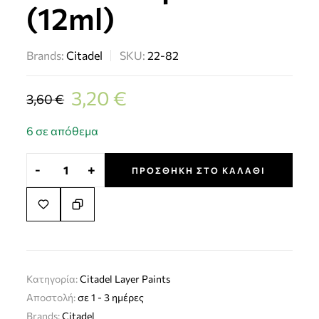
(12ml)
Brands:
Citadel
SKU:
22-82
3,20
€
3,60
€
6 σε απόθεμα
-
+
ΠΡΟΣΘΉΚΗ ΣΤΟ ΚΑΛΆΘΙ
Κατηγορία:
Citadel Layer Paints
Αποστολή:
σε 1 - 3 ημέρες
Brands:
Citadel