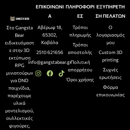
ΕΠΙΚΟΙΝΩΝΙ
ΠΛΗΡΟΦΟΡΙ
ΕΞΥΠΗΡΕΤΗ
Α
ΕΣ
ΣΗ ΠΕΛΑΤΩΝ
Αβέρωφ 18,
Τρόποι
Ο
Στο Gangsta
65302,
πληρωμής
λογαριασμός
Bear
Καβάλα
μου
ειδικευόμαστ
Τρόποι
ε στην 3D
2510 621656
αποστολής
Custom 3D
εκτύπωση
printing
info@gangstabear.gr
Πολιτική
RPG
απορρήτου
Συχνές
μινιατούρων
ερωτήσεις
Όροι χρήσης
για DND
Φόρμα
παιχνίδια,
επικοινωνίας
παρέχουμε
υλικά
μοντελισμού,
συλλεκτικές
φιγούρες,