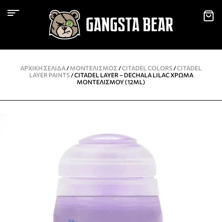
ΑΡΧΙΚΉ ΣΕΛΊΔΑ
/
ΜΟΝΤΕΛΙΣΜΌΣ
/
CITADEL COLORS
/
CITADEL
LAYER PAINTS
/ CITADEL LAYER – DECHALA LILAC ΧΡΏΜΑ
ΜΟΝΤΕΛΙΣΜΟΎ (12ML)