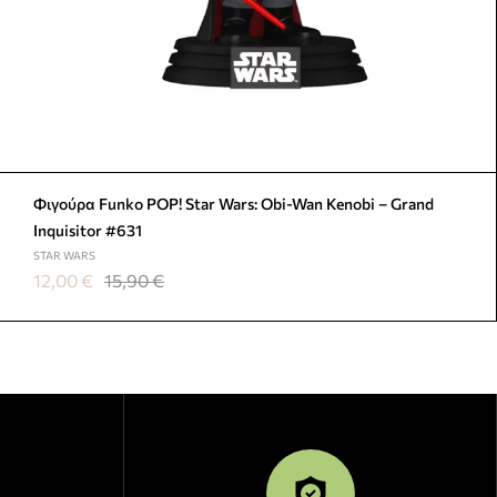
Φιγούρα Funko POP! Star Wars: Obi-Wan Kenobi – Grand
Inquisitor #631
STAR WARS
12,00
€
15,90
€