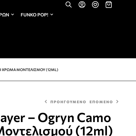
ΏΡΩΝ
FUNKO POP!
MO ΧΡΏΜΑ ΜΟΝΤΕΛΙΣΜΟΎ (12ML)
ΠΡΟΗΓΟΥΜΕΝΟ
ΕΠΟΜΕΝΟ
Layer – Ogryn Camo
οντελισμού (12ml)
3,20
€
3,60
€
3,20
€
3,60
€