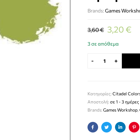
Brands:
Games Worksh
3,20
€
3,60
€
3 σε απόθεμα
-
+
Κατηγορίες:
Citadel Color
Αποστολή:
σε 1 - 3 ημέρες
Brands:
Games Workshop
,
Facebook
Twitter
Linkedin
Pin