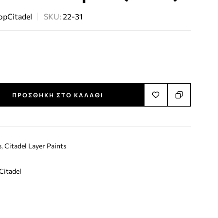
op
Citadel
SKU:
22-31
ΠΡΟΣΘΉΚΗ ΣΤΟ ΚΑΛΆΘΙ
s
,
Citadel Layer Paints
Citadel
terest