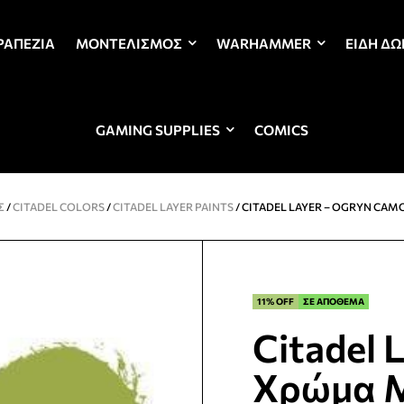
ΡΑΠΈΖΙΑ
ΜΟΝΤΕΛΙΣΜΌΣ
WARHAMMER
ΕΊΔΗ Δ
GAMING SUPPLIES
COMICS
Σ
/
CITADEL COLORS
/
CITADEL LAYER PAINTS
/ CITADEL LAYER – OGRYN CA
11% OFF
ΣΕ ΑΠΟΘΕΜΑ
Citadel 
Χρώμα Μ