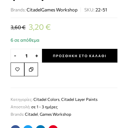
Brands:
Citadel
Games Workshop
SKU:
22-51
3,20
€
3,60
€
6 σε απόθεμα
-
+
ΠΡΟΣΘΉΚΗ ΣΤΟ ΚΑΛΆΘΙ
Κατηγορίες:
Citadel Colors
,
Citadel Layer Paints
Αποστολή:
σε 1 - 3 ημέρες
Brands:
Citadel
,
Games Workshop