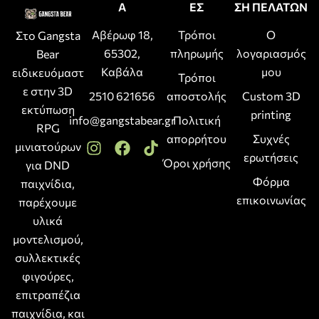
Α
ΕΣ
ΣΗ ΠΕΛΑΤΩΝ
Αβέρωφ 18,
Τρόποι
Ο
Στο Gangsta
65302,
πληρωμής
λογαριασμός
Bear
Καβάλα
μου
ειδικευόμαστ
Τρόποι
ε στην 3D
2510 621656
αποστολής
Custom 3D
εκτύπωση
printing
info@gangstabear.gr
Πολιτική
RPG
απορρήτου
Συχνές
μινιατούρων
ερωτήσεις
Όροι χρήσης
για DND
Φόρμα
παιχνίδια,
επικοινωνίας
παρέχουμε
υλικά
μοντελισμού,
συλλεκτικές
φιγούρες,
επιτραπέζια
παιχνίδια, και